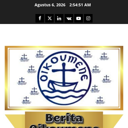
Skip
Agustus 6, 2026
2:54:52 AM
to
content
Facebook
Twitter
Linkedin
VK
Youtube
Instagram