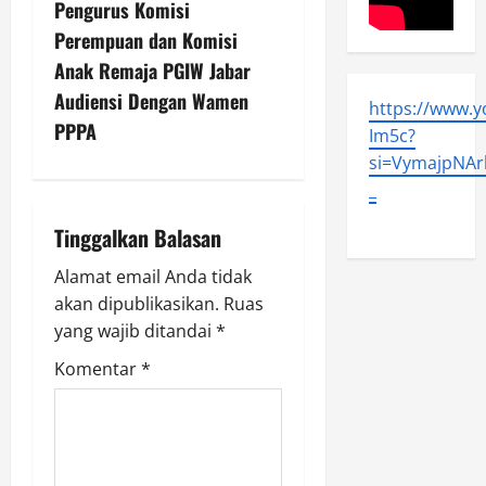
a
Pengurus Komisi
v
Perempuan dan Komisi
Anak Remaja PGIW Jabar
i
Audiensi Dengan Wamen
https://www.
g
PPPA
Im5c?
si=VymajpNArl
a
_
t
Tinggalkan Balasan
i
Alamat email Anda tidak
akan dipublikasikan.
Ruas
o
yang wajib ditandai
*
n
Komentar
*