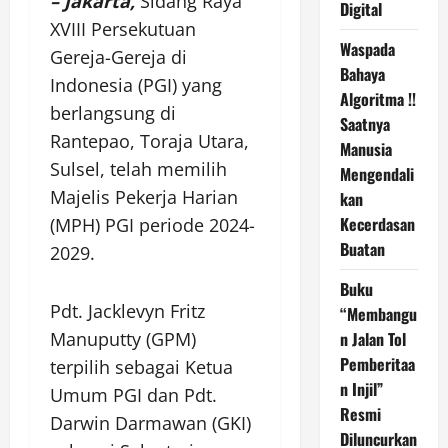
– Jakarta,
Sidang Raya
Digital
XVIII Persekutuan
Waspada
Gereja-Gereja di
Bahaya
Indonesia (PGI) yang
Algoritma !!
berlangsung di
Saatnya
Rantepao, Toraja Utara,
Manusia
Sulsel, telah memilih
Mengendali
Majelis Pekerja Harian
kan
Kecerdasan
(MPH) PGI periode 2024-
Buatan
2029.
Buku
Pdt. Jacklevyn Fritz
“Membangu
Manuputty (GPM)
n Jalan Tol
Pemberitaa
terpilih sebagai Ketua
n Injil”
Umum PGI dan Pdt.
Resmi
Darwin Darmawan (GKI)
Diluncurkan