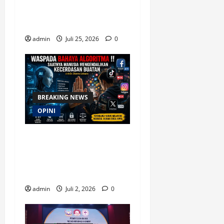
Magnifica Humanitas, Ketum
PWGI Luncurkan Buku Etika
Kristen Digital
admin
Juli 25, 2026
0
BREAKING NEWS
OPINI
Waspada Bahaya Algoritma
!! Saatnya Manusia
Mengendalikan Kecerdasan
Buatan
admin
Juli 2, 2026
0