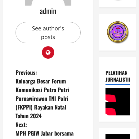
admin
See author's
posts
P
Previous:
PELATIHAN
JURNALISTIK
Keluarga Besar Forum
o
Komunikasi Putra Putri
s
Purnawirawan TNI Polri
(FKPPI) Rayakan Natal
t
Tahun 2024
n
Next:
MPH PGIW Jabar bersama