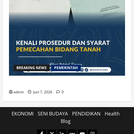
BREAKING NEWS
PEMERINTAH
Kenali Prosedur dan Syarat Pemecahan Bidang Tanah
admin
Juni 7, 2026
0
EKONOMI
SENI BUDAYA
PENDIDIKAN
Health
Blog
Facebook
Twitter
Linkedin
VK
Youtube
Instagram