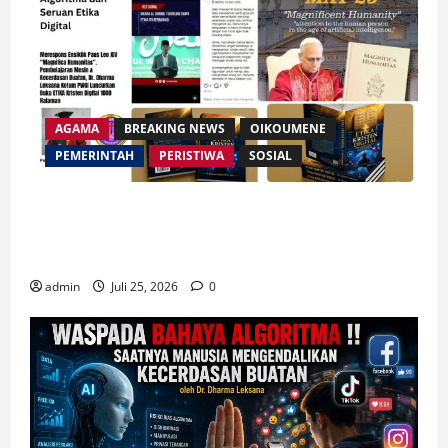
AGAMA
BREAKING NEWS
OIKOUMENE
PEMERINTAH
PERISTIWA
SOSIAL
Merespon Ensiklik Pertama Paus Leo XIV Bertajuk
Magnifica Humanitas, Ketum PWGI Luncurkan Buku
Etika Kristen Digital
admin
Juli 25, 2026
0