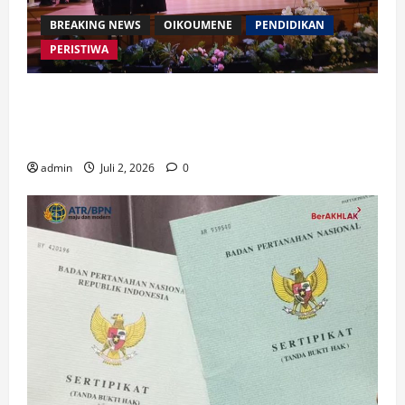
BREAKING NEWS
OIKOUMENE
PENDIDIKAN
PERISTIWA
Buku “Membangun Jalan Tol Pemberitaan Injil”
Resmi Diluncurkan, Dorong Strategi Baru Misi
Gereja di Era Digital
admin
Juli 2, 2026
0