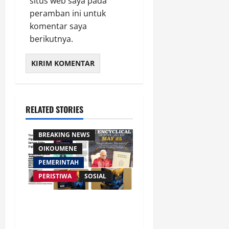
situs web saya pada
peramban ini untuk
komentar saya
berikutnya.
RELATED STORIES
AGAMA
BREAKING NEWS
OIKOUMENE
PEMERINTAH
PERISTIWA
SOSIAL
Merespon Ensiklik Pertama
Paus Leo XIV Bertajuk