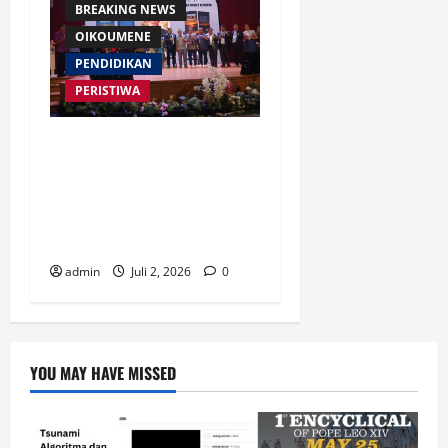
BREAKING NEWS
OIKOUMENE
PENDIDIKAN
PERISTIWA
Buku “Membangun Jalan Tol
Pemberitaan Injil” Resmi
Diluncurkan, Dorong
Strategi Baru Misi Gereja di
Era Digital
admin
Juli 2, 2026
0
YOU MAY HAVE MISSED