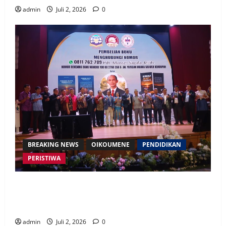
admin
Juli 2, 2026
0
BREAKING NEWS
OIKOUMENE
PENDIDIKAN
PERISTIWA
Buku “Membangun Jalan Tol Pemberitaan Injil”
Resmi Diluncurkan, Dorong Strategi Baru Misi
Gereja di Era Digital
admin
Juli 2, 2026
0