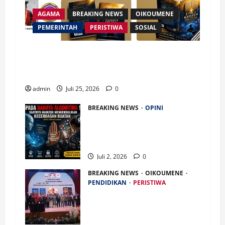
AGAMA
BREAKING NEWS
OIKOUMENE
PEMERINTAH
PERISTIWA
SOSIAL
Merespon Ensiklik Pertama Paus Leo XIV Bertajuk
Magnifica Humanitas, Ketum PWGI Luncurkan Buku
Etika Kristen Digital
admin
Juli 25, 2026
0
BREAKING NEWS
OPINI
Waspada Bahaya Algoritma !!
Saatnya Manusia Mengendalikan
Kecerdasan Buatan
Juli 2, 2026
0
BREAKING NEWS
OIKOUMENE
PENDIDIKAN
PERISTIWA
Buku “Membangun Jalan Tol
Pemberitaan Injil” Resmi
Diluncurkan, Dorong Strategi Baru