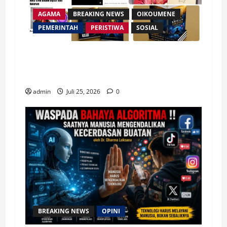
AGAMA
BREAKING NEWS
OIKOUMENE
PEMERINTAH
PERISTIWA
SOSIAL
Merespon Ensiklik Pertama Paus Leo XIV
Bertajuk Magnifica Humanitas, Ketum PWGI
Luncurkan Buku Etika Kristen Digital
admin
Juli 25, 2026
0
BREAKING NEWS
OPINI