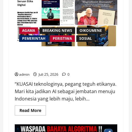
AGAMA
BREAKING NEWS
OIKOUMENE
PEMERINTAH
PERISTIWA
SOSIAL
Merespon Ensiklik Pertama Paus Leo XIV Bertajuk
Magnifica Humanitas, Ketum PWGI Luncurkan Buku
Etika Kristen Digital
admin
Juli 25, 2026
0
“KUASAI teknologinya, pegang teguh etikanya.
Mari kita jadikan AI sebagai jembatan menuju
Indonesia yang lebih maju, lebih...
Read
Read More
more
about
Merespon
Ensiklik
Pertama