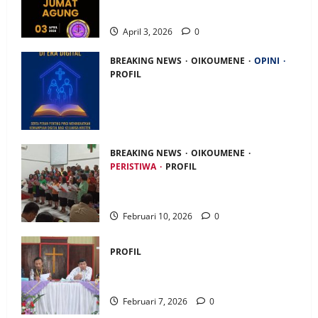
Panggilan Jurnalisme PWGI di Era Digital
April 3, 2026
0
BREAKING NEWS
OIKOUMENE
OPINI
PROFIL
Ecclesia Domestica di Era Digital: Peran
Gereja dalam Meningkatkan Kemampuan
Digital Keluarga Kristen
Februari 16, 2026
0
BREAKING NEWS
OIKOUMENE
PERISTIWA
PROFIL
Ketika Firman Bertukar di Mimbar GKJ
Slawi
Februari 10, 2026
0
PROFIL
GKJ Klasis Pekalongan Gelar Sidang
XXIII di GKJ Purbo
Februari 7, 2026
0