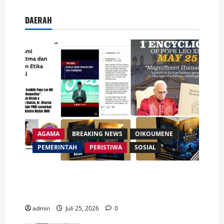
Misi Gereja di Era Digital
Juli 2, 2026
0
DAERAH
AGAMA
BREAKING NEWS
OIKOUMENE
PEMERINTAH
PERISTIWA
SOSIAL
Merespon Ensiklik Pertama Paus Leo XIV Bertajuk
Magnifica Humanitas, Ketum PWGI Luncurkan Buku
Etika Kristen Digital
admin
Juli 25, 2026
0