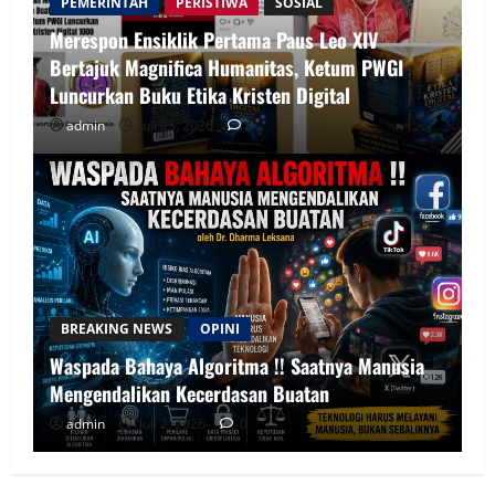
PEMERINTAH
PERISTIWA
SOSIAL
Merespon Ensiklik Pertama Paus Leo XIV
Bertajuk Magnifica Humanitas, Ketum PWGI
Luncurkan Buku Etika Kristen Digital
admin
Juli 25, 2026
0
BREAKING NEWS
OPINI
Waspada Bahaya Algoritma !! Saatnya Manusia
Mengendalikan Kecerdasan Buatan
admin
Juli 2, 2026
0