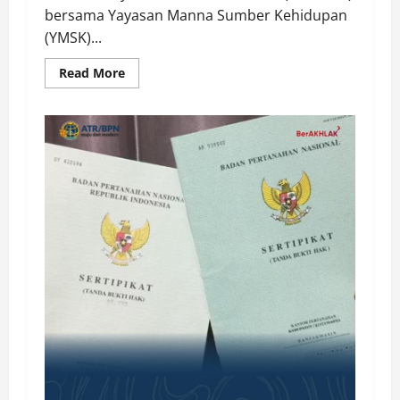
bersama Yayasan Manna Sumber Kehidupan
(YMSK)...
Read
Read More
more
about
Buku
“Membangun
Jalan
Tol
Pemberitaan
Injil”
Resmi
Diluncurkan,
Dorong
Strategi
Baru
Misi
Gereja
di
Era
Digital