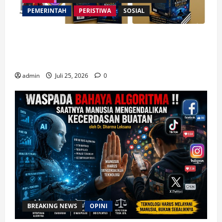
PEMERINTAH
PERISTIWA
SOSIAL
Merespon Ensiklik Pertama Paus Leo XIV Bertajuk
Magnifica Humanitas, Ketum PWGI Luncurkan Buku
Etika Kristen Digital
admin
Juli 25, 2026
0
BREAKING NEWS
OPINI