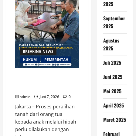
terhadap
2025
Proses
Hukum
Kasus
September
di
Kantah
2025
Kota
Serang
Agustus
2025
BREAKING NEWS
HUKUM
PEMERINTAH
Juli 2025
Dapat Tanah dari Orang Tua?
Juni 2025
Simak Penjelasan Proses Balik
Nama Sertipikat Berikut Ini
Mei 2025
admin
Juni 7, 2026
0
April 2025
Jakarta – Proses peralihan
tanah dari orang tua
Maret 2025
kepada anak melalui hibah
perlu dilakukan dengan
Februari