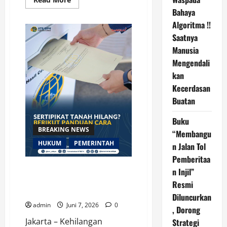
more
Bahaya
about
Kenali
Algoritma !!
Prosedur
dan
Saatnya
Syarat
Pemecahan
Manusia
Bidang
Mengendali
Tanah
kan
Kecerdasan
Buatan
Buku
BREAKING NEWS
“Membangu
HUKUM
PEMERINTAH
n Jalan Tol
Pemberitaa
Sertipikat Tanah Hilang?
n Injil”
Berikut Panduan Cara
Resmi
Mengurusnya
Diluncurkan
admin
Juni 7, 2026
0
, Dorong
Jakarta – Kehilangan
Strategi