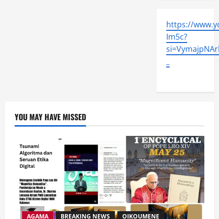
https://www.
Im5c?
si=VymajpNArl
_
YOU MAY HAVE MISSED
AGAMA
BREAKING NEWS
OIKOUMENE