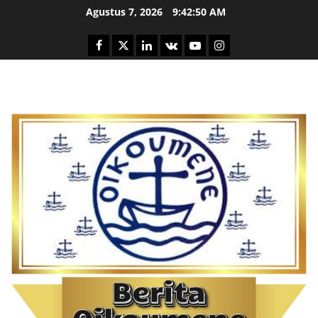
Skip
Agustus 7, 2026
9:42:52 AM
to
content
Facebook
Twitter
Linkedin
VK
Youtube
Instagram