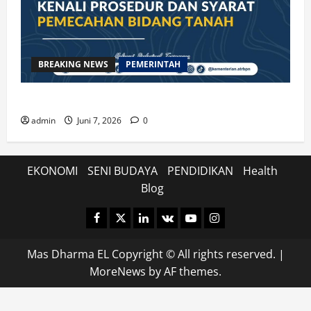
BREAKING NEWS
PEMERINTAH
Kenali Prosedur dan Syarat Pemecahan Bidang Tanah
admin
Juni 7, 2026
0
EKONOMI
SENI BUDAYA
PENDIDIKAN
Health
Blog
Facebook
Twitter
Linkedin
VK
Youtube
Instagram
Mas Dharma EL Copyright © All rights reserved.
|
MoreNews
by AF themes.