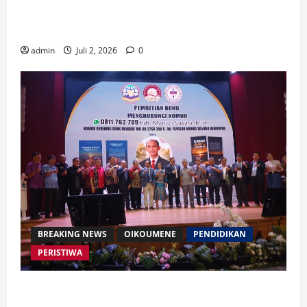
Waspada Bahaya Algoritma !! Saatnya Manusia
Mengendalikan Kecerdasan Buatan
admin
Juli 2, 2026
0
BREAKING NEWS
OIKOUMENE
PENDIDIKAN
PERISTIWA
Buku “Membangun Jalan Tol Pemberitaan Injil”
Resmi Diluncurkan, Dorong Strategi Baru Misi