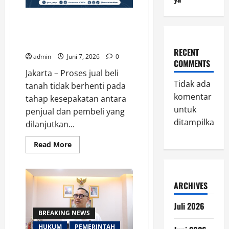
Simak Cara Jual Beli Tanah yang
Aman agar Terhindar Masalah di
Masa Mendatang
RECENT
admin
Juni 7, 2026
0
COMMENTS
Jakarta – Proses jual beli
Tidak ada
tanah tidak berhenti pada
komentar
tahap kesepakatan antara
untuk
penjual dan pembeli yang
ditampilkan.
dilanjutkan...
Read
Read More
more
about
Simak
Cara
Jual
ARCHIVES
Beli
Tanah
yang
Juli 2026
Aman
BREAKING NEWS
agar
Terhindar
HUKUM
PEMERINTAH