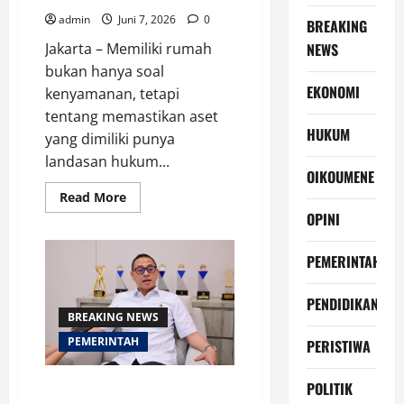
admin
Juni 7, 2026
0
BREAKING
Jakarta – Memiliki rumah
NEWS
bukan hanya soal
EKONOMI
kenyamanan, tetapi
tentang memastikan aset
HUKUM
yang dimiliki punya
landasan hukum...
OIKOUMENE
Read
Read More
more
OPINI
about
Perkuat
Kepastian
Hukum
PEMERINTAH
untuk
Rumah
Tinggal,
PENDIDIKAN
Masyarakat
BREAKING NEWS
Bisa
Tingkatkan
PEMERINTAH
PERISTIWA
Sertipikat
HGB
ke
HM
POLITIK
Simak Tips untuk Menjaga Tanah
Sekarang