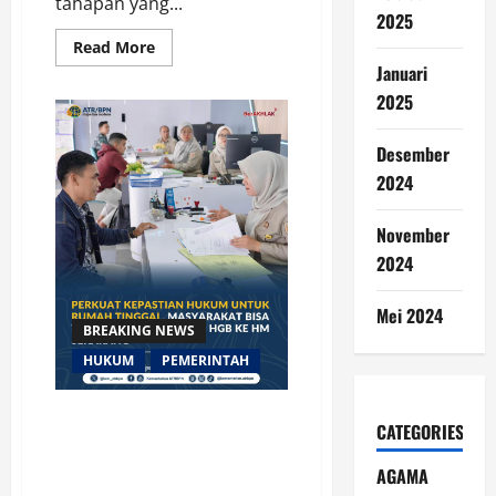
tahapan yang...
2025
Read
Read More
more
Januari
about
Dapat
2025
Tanah
dari
Orang
Desember
Tua?
Simak
2024
Penjelasan
Proses
Balik
Nama
November
Sertipikat
2024
Berikut
Ini
Mei 2024
BREAKING NEWS
HUKUM
PEMERINTAH
Perkuat Kepastian Hukum
CATEGORIES
untuk Rumah Tinggal,
Masyarakat Bisa Tingkatkan
AGAMA
Sertipikat HGB ke HM Sekarang