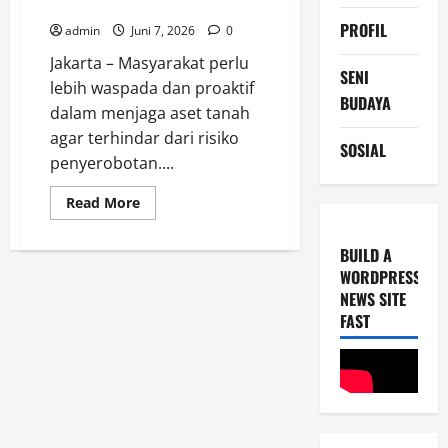
agar Tidak Diserobot Orang Lain
PROFIL
admin
Juni 7, 2026
0
Jakarta – Masyarakat perlu
SENI
lebih waspada dan proaktif
BUDAYA
dalam menjaga aset tanah
agar terhindar dari risiko
SOSIAL
penyerobotan....
Read
Read More
more
about
Simak
BUILD A
Tips
untuk
WORDPRESS
Menjaga
NEWS SITE
Tanah
agar
FAST
Tidak
Diserobot
Orang
Lain