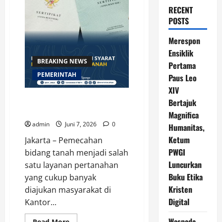
RECENT
POSTS
Merespon
Ensiklik
BREAKING NEWS
Pertama
PEMERINTAH
Paus Leo
XIV
Kenali Prosedur dan Syarat
Bertajuk
Pemecahan Bidang Tanah
Magnifica
admin
Juni 7, 2026
0
Humanitas,
Ketum
Jakarta – Pemecahan
PWGI
bidang tanah menjadi salah
Luncurkan
satu layanan pertanahan
Buku Etika
yang cukup banyak
Kristen
diajukan masyarakat di
Digital
Kantor...
Waspada
Read
Read More