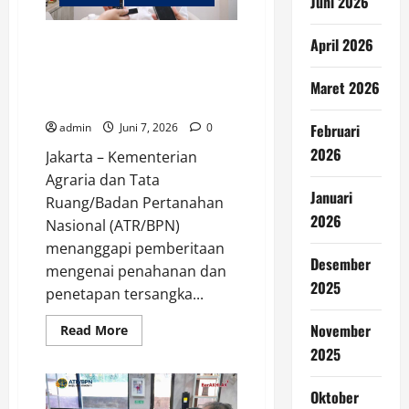
Juni 2026
Masalah
di
Masa
Mendatang
Kementerian ATR/BPN
April 2026
Tegaskan Dukungan terhadap
Proses Hukum Kasus di Kantah
Maret 2026
Kota Serang
admin
Juni 7, 2026
0
Februari
2026
Jakarta – Kementerian
Agraria dan Tata
Januari
Ruang/Badan Pertanahan
2026
Nasional (ATR/BPN)
menanggapi pemberitaan
Desember
mengenai penahanan dan
2025
penetapan tersangka...
November
Read
Read More
more
2025
about
Kementerian
ATR/BPN
Tegaskan
Oktober
Dukungan