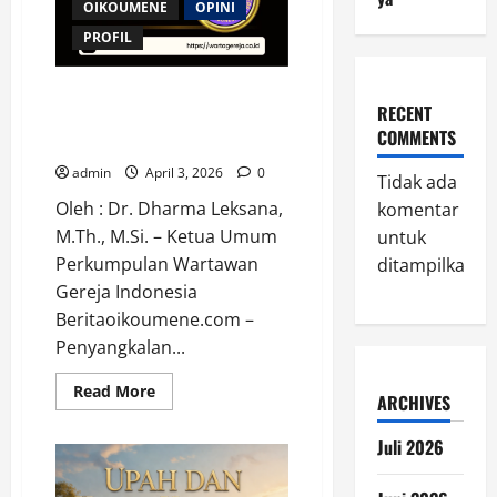
OIKOUMENE
OPINI
PROFIL
Penyangkalan Petrus, Jumat
RECENT
Agung, dan Panggilan
COMMENTS
Jurnalisme PWGI di Era Digital
admin
April 3, 2026
0
Tidak ada
Oleh : Dr. Dharma Leksana,
komentar
M.Th., M.Si. – Ketua Umum
untuk
Perkumpulan Wartawan
ditampilkan.
Gereja Indonesia
Beritaoikoumene.com –
Penyangkalan...
Read
Read More
ARCHIVES
more
about
Penyangkalan
Juli 2026
Petrus,
Jumat
Agung,