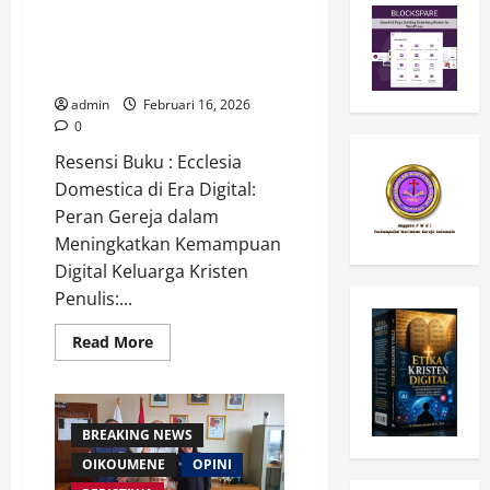
Ecclesia Domestica di Era
Digital: Peran Gereja dalam
Meningkatkan Kemampuan
Digital Keluarga Kristen
admin
Februari 16, 2026
0
Resensi Buku : Ecclesia
Domestica di Era Digital:
Peran Gereja dalam
Meningkatkan Kemampuan
Digital Keluarga Kristen
Penulis:...
Read
Read More
more
about
Ecclesia
Domestica
di
Era
BREAKING NEWS
Digital:
Peran
OIKOUMENE
OPINI
Gereja