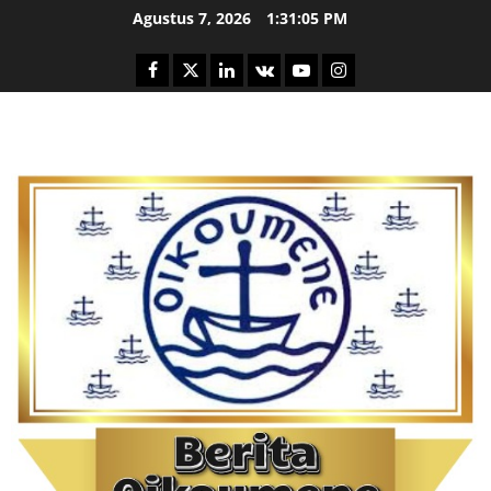
Skip
Agustus 7, 2026
1:31:06 PM
to
content
Facebook
Twitter
Linkedin
VK
Youtube
Instagram