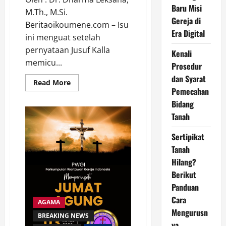
Baru Misi
M.Th., M.Si.
Gereja di
Beritaoikoumene.com – Isu
Era Digital
ini menguat setelah
pernyataan Jusuf Kalla
Kenali
memicu...
Prosedur
dan Syarat
Read
Read More
more
Pemecahan
about
Bidang
Jihad
Versus
Tanah
Martir:
Alkitab
Tidak
Sertipikat
Pernah
Mengajarkan
Tanah
Membunuh
untuk
Hilang?
Masuk
Berikut
Surga
!
Panduan
Cara
AGAMA
Mengurusn
BREAKING NEWS
ya