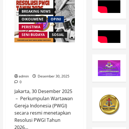
Anjangsana
ke
Kesbangpol
BREAKING NEWS
Jakarta
Timur,
OIKOUMENE
OPINI
Perkuat
PERISTIWA
Sinergi
Kerukunan
SENI BUDAYA
SOSIAL
Lintas
Iman
PWGI Tetapkan Resolusi 2026:
Perkuat Jaringan Wartawan
Gereja dan Marturia Kerajaan
Allah di Era Digital
admin
Desember 30, 2025
0
Jakarta, 30 Desember 2025
– Perkumpulan Wartawan
Gereja Indonesia (PWGI)
secara resmi menetapkan
Resolusi PWGI Tahun
2026...