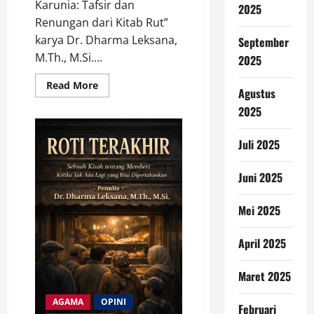
Karunia: Tafsir dan
2025
Renungan dari Kitab Rut”
karya Dr. Dharma Leksana,
September
M.Th., M.Si....
2025
Read
Read More
Agustus
more
about
2025
Upah
dan
Kasih
Juli 2025
Karunia:
Tafsir
dan
Renungan
Juni 2025
dari
Kitab
Rut
Mei 2025
April 2025
Maret 2025
AGAMA
OPINI
Februari