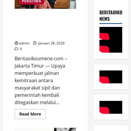
dalam
PERISTIWA
Meningkatkan
Kemampuan
BERITAOIKOUME
Digital
Ketum WKPUB Anjangsana ke
Keluarga
NEWS
Kristen
Kesbangpol Jakarta Timur,
Perkuat Sinergi Kerukunan
Lintas Iman
admin
Januari 28, 2026
0
Beritaoikoumene.com –
Jakarta Timur — Upaya
memperkuat jalinan
kemitraan antara
masyarakat sipil dan
pemerintah kembali
ditegaskan melalui...
Read
Read More
more
about
Ketum
WKPUB