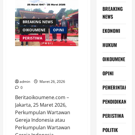
Kemanusiaan
di
BREAKING
Tengah
Kerakusan
NEWS
Kota
BREAKING NEWS
EKONOMI
OIKOUMENE
OPINI
PERISTIWA
HUKUM
PWGI Soroti Literasi Digital
OIKOUMENE
dalam HUT ke-79 Gereja Toraja,
Tema “Toraja Mengajar” Jadi
OPINI
Fokus Nasional
admin
Maret 26, 2026
PEMERINTAH
0
Beritaoikoumene.com –
PENDIDIKAN
Jakarta, 25 Maret 2026,
Perkumpulan Wartawan
PERISTIWA
Gereja Indonesia atau
Perkumpulan Wartawan
POLITIK