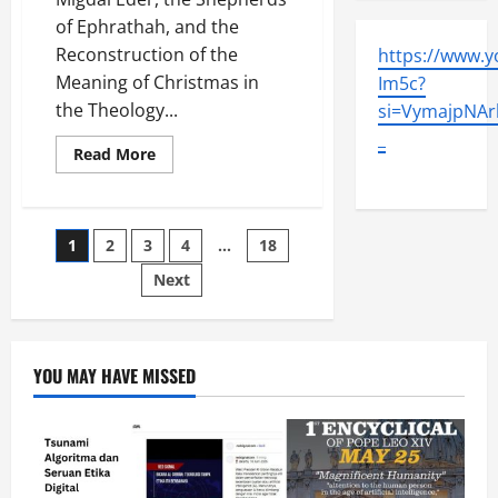
of Ephrathah, and the
Reconstruction of the
https://www.
Meaning of Christmas in
Im5c?
the Theology...
si=VymajpNArl
_
Read
Read More
more
about
Who
is
the
Paginasi
1
2
3
4
…
18
Shepherd?
Next
pos
YOU MAY HAVE MISSED