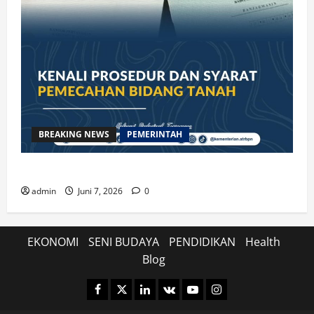
BREAKING NEWS
PEMERINTAH
Kenali Prosedur dan Syarat Pemecahan Bidang Tanah
admin
Juni 7, 2026
0
EKONOMI
SENI BUDAYA
PENDIDIKAN
Health
Blog
Facebook
Twitter
Linkedin
VK
Youtube
Instagram