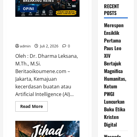
BREAKING NEWS
RECENT
OPINI
POSTS
Waspada Bahaya Algoritma !!
Merespon
Saatnya Manusia Mengendalikan
Ensiklik
Kecerdasan Buatan
Pertama
admin
Juli 2, 2026
0
Paus Leo
XIV
Oleh : Dr. Dharma Leksana,
Bertajuk
M.Th., M.Si.
Magnifica
Beritaoikoumene.com –
Humanitas,
Jakarta, Kemajuan
Ketum
kecerdasan buatan atau
PWGI
Artificial Intelligence (AI)...
Luncurkan
Read
Read More
Buku Etika
more
about
Kristen
Waspada
Bahaya
Digital
Algoritma
!!
Saatnya
Waspada