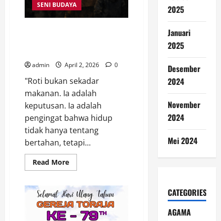
SENI BUDAYA
2025
Resensi Novel Roti Terakhir :
Januari
Menemukan Kemanusiaan di
2025
Tengah Kerakusan Kota
admin
April 2, 2026
0
Desember
"Roti bukan sekadar
2024
makanan. Ia adalah
November
keputusan. Ia adalah
2024
pengingat bahwa hidup
tidak hanya tentang
Mei 2024
bertahan, tetapi...
Read
Read More
more
about
Resensi
Novel
CATEGORIES
Roti
Terakhir
:
AGAMA
Menemukan