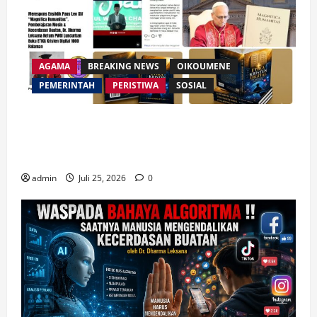
AGAMA
BREAKING NEWS
OIKOUMENE
PEMERINTAH
PERISTIWA
SOSIAL
Merespon Ensiklik Pertama Paus Leo XIV Bertajuk
Magnifica Humanitas, Ketum PWGI Luncurkan Buku
Etika Kristen Digital
admin
Juli 25, 2026
0