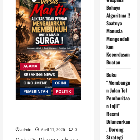
Manusia
Bahaya
Mengendalikan
Kecerdasan
Algoritma !!
Buatan
Saatnya
Manusia
Mengendali
kan
Kecerdasan
Buatan
AGAMA
Buku
BREAKING NEWS
“Membangu
OIKOUMENE
OPINI
n Jalan Tol
PEMERINTAH
POLITIK
Pemberitaa
n Injil”
Jihad Versus Martir: Alkitab
Resmi
Tidak Pernah Mengajarkan
Diluncurkan
Membunuh untuk Masuk Surga !
, Dorong
admin
April 11, 2026
0
Strategi
Oleh : Dr. Dharma Leksana,