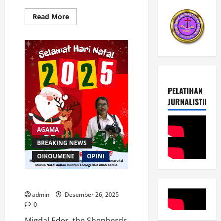
Read
Read More
more
about
PWGI
Tetapkan
Resolusi
2026:
Perkuat
Jaringan
Wartawan
Gereja
PELATIHAN
dan
Marturia
JURNALISTIK
Kerajaan
Allah
di
Era
AGAMA
Digital
BREAKING NEWS
OIKOUMENE
OPINI
Who is the Shepherd?
admin
Desember 26, 2025
0
Migdal Eder, the Shepherds