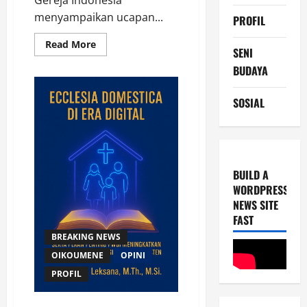
Gereja Indonesia
menyampaikan ucapan...
PROFIL
Read
Read More
SENI
more
about
BUDAYA
PWGI
Soroti
Literasi
SOSIAL
Digital
dalam
HUT
ke-
79
Gereja
Toraja,
Tema
BUILD A
“Toraja
Mengajar”
WORDPRESS
Jadi
NEWS SITE
Fokus
Nasional
FAST
BREAKING NEWS
OIKOUMENE
OPINI
PROFIL