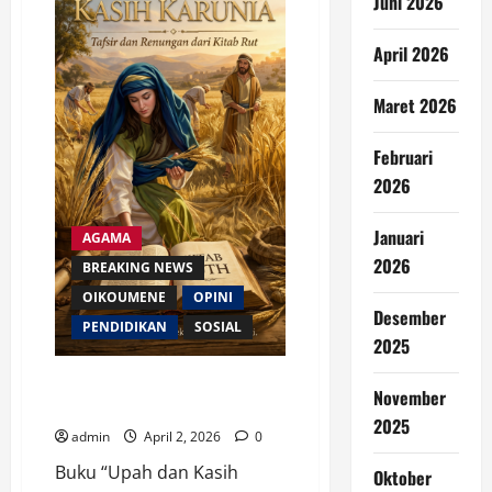
Juni 2026
dan
Panggilan
Jurnalisme
PWGI
April 2026
di
Era
Digital
Maret 2026
Februari
2026
Januari
AGAMA
2026
BREAKING NEWS
OIKOUMENE
OPINI
Desember
PENDIDIKAN
SOSIAL
2025
Upah dan Kasih Karunia: Tafsir
November
dan Renungan dari Kitab Rut
2025
admin
April 2, 2026
0
Buku “Upah dan Kasih
Oktober