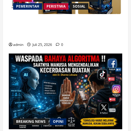
PEMERINTAH
PERISTIWA
SOSIAL
Merespon Ensiklik Pertama Paus Leo XIV Bertajuk
Magnifica Humanitas, Ketum PWGI Luncurkan Buku
Etika Kristen Digital
admin
Juli 25, 2026
0
BREAKING NEWS
OPINI