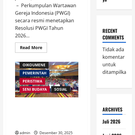
– Perkumpulan Wartawan
Gereja Indonesia (PWGI)
secara resmi menetapkan
Resolusi PWGI Tahun
RECENT
2026...
COMMENTS
Read
Read More
Tidak ada
AGAMA
more
about
komentar
BREAKING NEWS
PWGI
untuk
Tetapkan
OIKOUMENE
Resolusi
ditampilkan.
2026:
PEMERINTAH
Perkuat
Jaringan
PERISTIWA
Wartawan
Gereja
SENI BUDAYA
SOSIAL
dan
Marturia
Kerajaan
Bimas Kristen dan Katolik Gelar
Allah
ARCHIVES
di
Festival Kasih Nusantara 2025,
Era
Perkuat Solidaritas di Momen
Digital
Juli 2026
Natal
admin
Desember 30, 2025