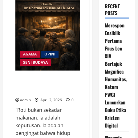
RECENT
POSTS
Merespon
Ensiklik
Pertama
Paus Leo
AGAMA
OPINI
XIV
SENI BUDAYA
Bertajuk
Magnifica
Resensi Novel Roti Terakhir :
Humanitas,
Menemukan Kemanusiaan di
Ketum
Tengah Kerakusan Kota
PWGI
admin
April 2, 2026
0
Luncurkan
Buku Etika
"Roti bukan sekadar
Kristen
makanan. Ia adalah
Digital
keputusan. Ia adalah
pengingat bahwa hidup
Waspada