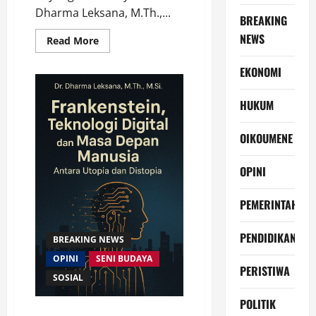
Dharma Leksana, M.Th.,...
BREAKING
NEWS
Read
Read More
more
about
Kisah
EKONOMI
Natal
yang
Terlupakan:
HUKUM
Palungan
di
Bayang
OIKOUMENE
Salib
OPINI
PEMERINTAH
PENDIDIKAN
BREAKING NEWS
OPINI
SENI BUDAYA
PERISTIWA
SOSIAL
POLITIK
Frankenstein, Teknologi Digital