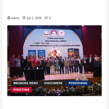
Waspada Bahaya Algoritma !! Saatnya Manusia
Mengendalikan Kecerdasan Buatan
admin
Juli 2, 2026
0
BREAKING NEWS
OIKOUMENE
PENDIDIKAN
PERISTIWA
Buku “Membangun Jalan Tol Pemberitaan Injil”
Resmi Diluncurkan, Dorong Strategi Baru Misi