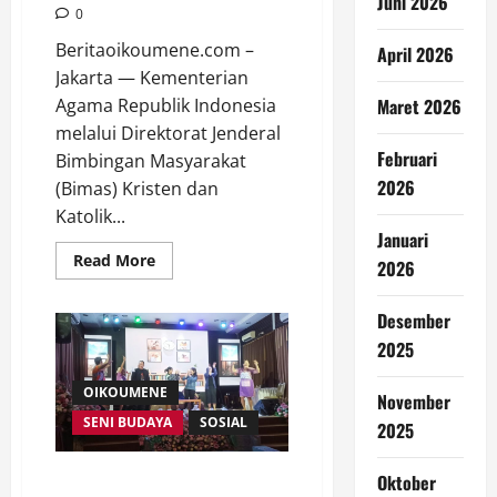
Juni 2026
0
Beritaoikoumene.com –
April 2026
Jakarta — Kementerian
Maret 2026
Agama Republik Indonesia
melalui Direktorat Jenderal
Februari
Bimbingan Masyarakat
2026
(Bimas) Kristen dan
Katolik...
Januari
Read
Read More
2026
more
about
Bimas
Desember
Kristen
dan
2025
Katolik
Gelar
Festival
OIKOUMENE
November
Kasih
Nusantara
SENI BUDAYA
SOSIAL
2025
2025,
Perkuat
Solidaritas
di
Pulang ke Rumah, Kembali
Oktober
Momen