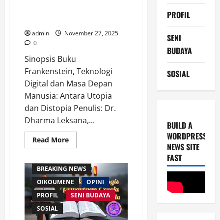
dan Masa Depan Manusia:
PROFIL
Antara Utopia dan Distopia
admin
November 27, 2025
SENI
0
BUDAYA
Sinopsis Buku
Frankenstein, Teknologi
SOSIAL
Digital dan Masa Depan
Manusia: Antara Utopia
dan Distopia Penulis: Dr.
Dharma Leksana,...
BUILD A
WORDPRESS
Read
Read More
NEWS SITE
more
about
FAST
Frankenstein,
Teknologi
BREAKING NEWS
Digital
dan
OIKOUMENE
OPINI
Masa
Depan
PROFIL
SENI BUDAYA
Manusia:
Antara
SOSIAL
Utopia