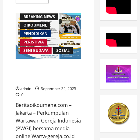
more
about
Buku
Heroisme
BREAKING NEWS
Tanpa
Panggung:
OIKOUMENE
Menyelamatkan
Kemanusiaan
PENDIDIKAN
di
Era
PERISTIWA
Algoritma
SENI BUDAYA
SOSIAL
PWGI Kembali Gelar Pelatihan
Jurnalistik: Mengembangkan
Marturia Digital Gereja
admin
September 22, 2025
0
Beritaoikoumene.com –
Jakarta – Perkumpulan
Wartawan Gereja Indonesia
(PWGI) bersama media
online Warta-gereja.co.id