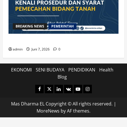
BREAKING NEWS
PEMERINTAH
Kenali Prosedur dan Syarat Pemecahan Bidang Tanah
admin
Juni 7, 2026
0
EKONOMI
SENI BUDAYA
PENDIDIKAN
Health
Blog
Facebook
Twitter
Linkedin
VK
Youtube
Instagram
Mas Dharma EL Copyright © All rights reserved.
|
MoreNews
by AF themes.