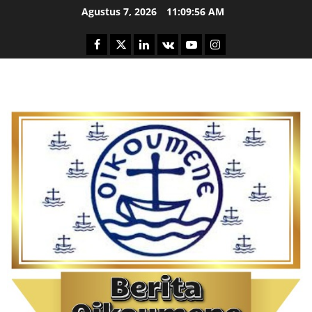
Skip
Agustus 7, 2026
11:09:58 AM
to
content
Facebook
Twitter
Linkedin
VK
Youtube
Instagram