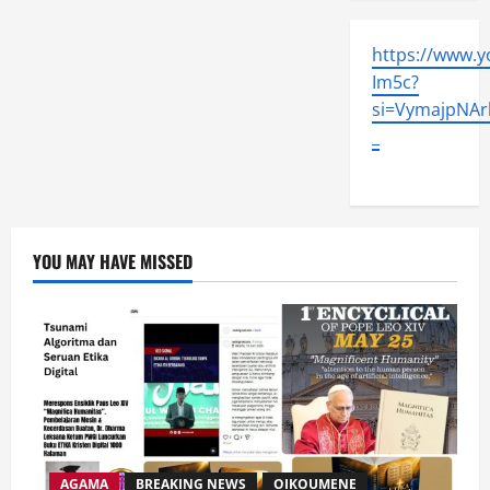
https://www.
Im5c?
si=VymajpNArl
_
YOU MAY HAVE MISSED
AGAMA
BREAKING NEWS
OIKOUMENE