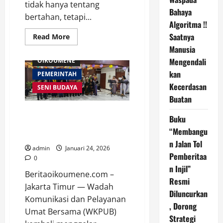
tidak hanya tentang
Bahaya
bertahan, tetapi...
Algoritma !!
AGAMA
Saatnya
Read
Read More
more
BREAKING NEWS
Manusia
about
Resensi
Mengendali
OIKOUMENE
Novel
Roti
kan
PEMERINTAH
Terakhir
:
Kecerdasan
SENI BUDAYA
Menemukan
Buatan
Kemanusiaan
di
WKPUB Gelar Syukur Awal Tahun
Tengah
Buku
Kerakusan
2026, Doa Lintas Agama Digelar
Kota
“Membangu
di HKBP Kramat Jati
n Jalan Tol
admin
Januari 24, 2026
Pemberitaa
0
n Injil”
Beritaoikoumene.com –
Resmi
Jakarta Timur — Wadah
Diluncurkan
Komunikasi dan Pelayanan
, Dorong
Umat Bersama (WKPUB)
Strategi