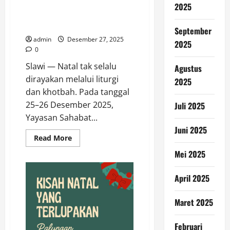
Kepada Keluarga: Drama
Natal
2025
Musikal Natal yang Menggugah
Keluarga
September
admin
Desember 27, 2025
2025
0
Slawi — Natal tak selalu
Agustus
dirayakan melalui liturgi
2025
dan khotbah. Pada tanggal
25–26 Desember 2025,
Juli 2025
Yayasan Sahabat...
Juni 2025
Read
Read More
more
about
Mei 2025
Pulang
ke
Rumah,
April 2025
Kembali
Kepada
Keluarga:
Maret 2025
Drama
Musikal
Natal
yang
Februari