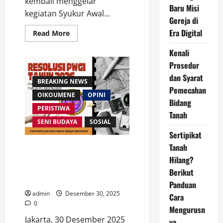
kembali menggelar
Baru Misi
kegiatan Syukur Awal...
Gereja di
Era Digital
Read
Read More
more
about
Kenali
WKPUB
Gelar
Prosedur
Syukur
Awal
dan Syarat
Tahun
BREAKING NEWS
2026,
Pemecahan
Doa
OIKOUMENE
OPINI
Bidang
Lintas
PERISTIWA
Agama
Tanah
Digelar
SENI BUDAYA
SOSIAL
di
HKBP
Sertipikat
Kramat
Jati
Tanah
PWGI Tetapkan Resolusi 2026:
Perkuat Jaringan Wartawan
Hilang?
Gereja dan Marturia Kerajaan
Berikut
Allah di Era Digital
Panduan
admin
Desember 30, 2025
Cara
0
Mengurusn
Jakarta, 30 Desember 2025
ya