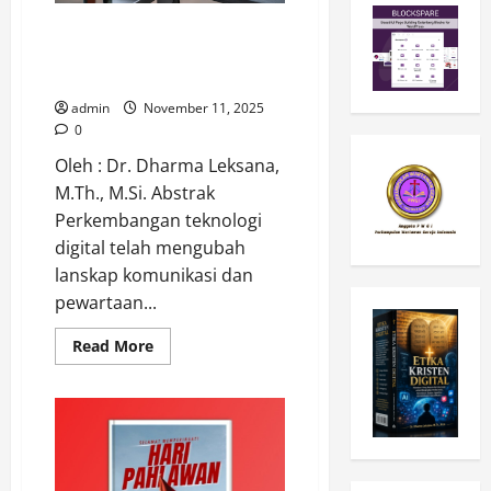
dan
Distopia
Perkumpulan Wartawan Gereja
Indonesia (PWGI) sebagai Model
Misiologi Komunikatif
admin
November 11, 2025
0
Oleh : Dr. Dharma Leksana,
M.Th., M.Si. Abstrak
Perkembangan teknologi
digital telah mengubah
lanskap komunikasi dan
pewartaan...
Read
Read More
more
about
Perkumpulan
Wartawan
Gereja
Indonesia
(PWGI)
sebagai
Model