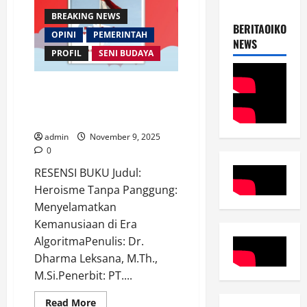
Misiologi
Komunikatif
BREAKING NEWS
BERITAOIKOUME
OPINI
PEMERINTAH
NEWS
PROFIL
SENI BUDAYA
Buku Heroisme Tanpa
Panggung: Menyelamatkan
Kemanusiaan di Era Algoritma
admin
November 9, 2025
0
RESENSI BUKU Judul:
Heroisme Tanpa Panggung:
Menyelamatkan
Kemanusiaan di Era
AlgoritmaPenulis: Dr.
Dharma Leksana, M.Th.,
M.Si.Penerbit: PT....
Read
Read More