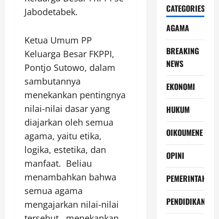
CATEGORIES
Jabodetabek.
AGAMA
Ketua Umum PP
BREAKING
Keluarga Besar FKPPI,
NEWS
Pontjo Sutowo, dalam
sambutannya
EKONOMI
menekankan pentingnya
nilai-nilai dasar yang
HUKUM
diajarkan oleh semua
OIKOUMENE
agama, yaitu etika,
logika, estetika, dan
OPINI
manfaat. Beliau
menambahkan bahwa
PEMERINTAH
semua agama
PENDIDIKAN
mengajarkan nilai-nilai
tersebut, menekankan