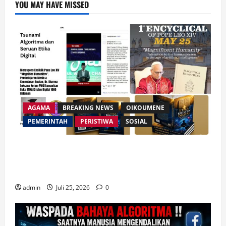
YOU MAY HAVE MISSED
AGAMA
BREAKING NEWS
OIKOUMENE
PEMERINTAH
PERISTIWA
SOSIAL
Merespon Ensiklik Pertama Paus Leo XIV Bertajuk
Magnifica Humanitas, Ketum PWGI Luncurkan Buku
Etika Kristen Digital
admin
Juli 25, 2026
0