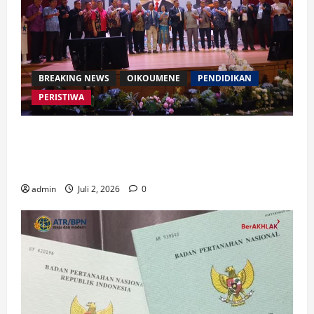
BREAKING NEWS
OIKOUMENE
PENDIDIKAN
PERISTIWA
Buku “Membangun Jalan Tol Pemberitaan Injil”
Resmi Diluncurkan, Dorong Strategi Baru Misi
Gereja di Era Digital
admin
Juli 2, 2026
0