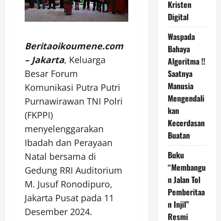
Kristen
Digital
Waspada
Beritaoikoumene.com
Bahaya
– Jakarta
, Keluarga
Algoritma !!
Besar Forum
Saatnya
Manusia
Komunikasi Putra Putri
Mengendali
Purnawirawan TNI Polri
kan
(FKPPI)
Kecerdasan
menyelenggarakan
Buatan
Ibadah dan Perayaan
Buku
Natal bersama di
“Membangu
Gedung RRI Auditorium
n Jalan Tol
M. Jusuf Ronodipuro,
Pemberitaa
Jakarta Pusat pada 11
n Injil”
Desember 2024.
Resmi