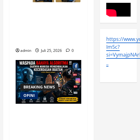
Merespon Ensiklik Pertama
Paus Leo XIV Bertajuk
Magnifica Humanitas, Ketum
PWGI Luncurkan Buku Etika
https://www.
Kristen Digital
Im5c?
admin
Juli 25, 2026
0
si=VymajpNArl
_
BREAKING NEWS
OPINI
Waspada Bahaya Algoritma
!! Saatnya Manusia
Mengendalikan Kecerdasan
Buatan