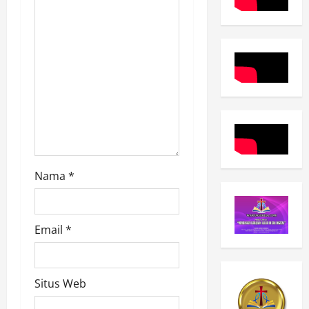
o
n
Nama
*
Email
*
Situs Web