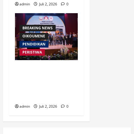
admin
Juli 2, 2026
0
BREAKING NEWS
OIKOUMENE
PENDIDIKAN
PERISTIWA
Buku “Membangun Jalan Tol
Pemberitaan Injil” Resmi
Diluncurkan, Dorong
Strategi Baru Misi Gereja di
Era Digital
admin
Juli 2, 2026
0