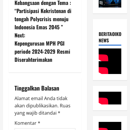
o
Kebangsaan dengan Tema :
s
“Partisipasi Kekristenan di
tengah Polycrisis menuju
t
Indonesia Emas 2045 ”
n
BERITAOIKOUME
Next:
NEWS
Kepengurusan MPH PGI
a
periode 2024-2029 Resmi
v
Diserahterimakan
i
g
Tinggalkan Balasan
a
Alamat email Anda tidak
akan dipublikasikan.
Ruas
t
yang wajib ditandai
*
i
Komentar
*