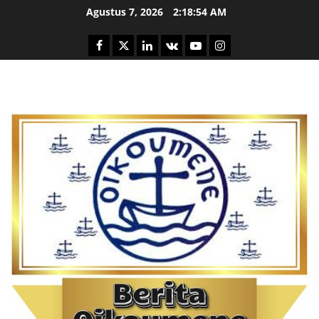
Skip
Agustus 7, 2026
2:18:56 AM
to
content
Facebook
Twitter
Linkedin
VK
Youtube
Instagram