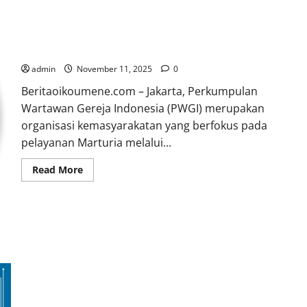
PERKUMPULAN WARTAWAN GEREJA INDONESIA (PWGI)
admin
November 11, 2025
0
Beritaoikoumene.com – Jakarta, Perkumpulan
Wartawan Gereja Indonesia (PWGI) merupakan
organisasi kemasyarakatan yang berfokus pada
pelayanan Marturia melalui...
Read
Read More
more
about
PERKUMPULAN
WARTAWAN
GEREJA
INDONESIA
(PWGI)