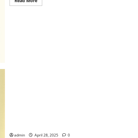
Read
Read More
more
about
Wartawan
Kerajaan
Allah:
Menggali
Martabat
Profesi
Jurnalistik
melalui
Kritik
Historis
Alkitab
dan
Teologi
Digital
Menjadi Pewarta Kabar Baik di Era Digital : Buku Pelatihan
Jurnalistik Wartawan Gereja Indonesia
admin
April 28, 2025
0