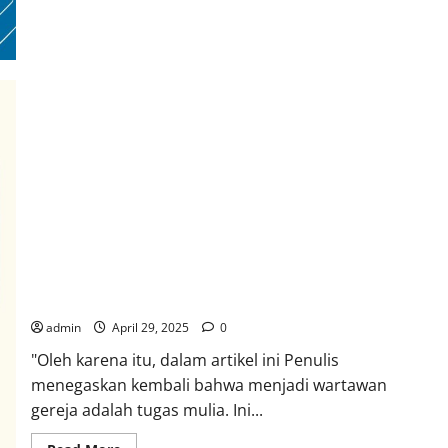
Allah
di
Era
Digital
Wartawan Kerajaan Allah: Menggali Martabat Profesi
Jurnalistik melalui Kritik Historis Alkitab dan Teologi Digital
admin
April 29, 2025
0
"Oleh karena itu, dalam artikel ini Penulis
menegaskan kembali bahwa menjadi wartawan
gereja adalah tugas mulia. Ini...