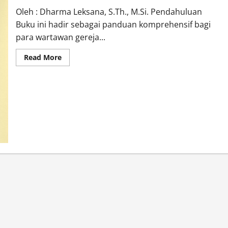
Oleh : Dharma Leksana, S.Th., M.Si. Pendahuluan
Buku ini hadir sebagai panduan komprehensif bagi
para wartawan gereja...
Read
Read More
more
about
Menjadi
Pewarta
Kabar
Baik
di
Era
Digital
:
Buku
Pelatihan
Jurnalistik
Wartawan
Gereja
Indonesia