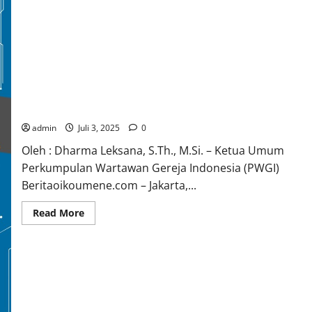
Peran Wartawan Gereja Indonesia dalam Gerakan Viralisasi
Kerajaan Allah di Era Digital
admin
Juli 3, 2025
0
Oleh : Dharma Leksana, S.Th., M.Si. – Ketua Umum
Perkumpulan Wartawan Gereja Indonesia (PWGI)
Beritaoikoumene.com – Jakarta,...
Read
Read More
more
about
Peran
Wartawan
Gereja
Indonesia
dalam
Gerakan
Viralisasi
Kerajaan