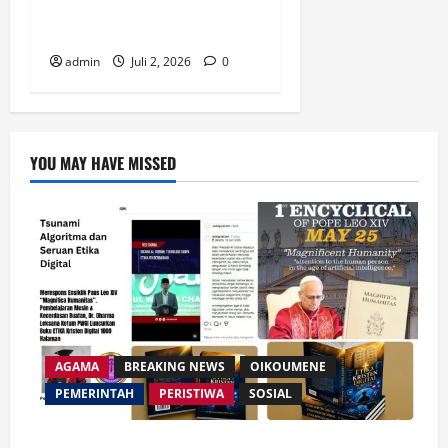
Strategi Baru Misi Gereja di
Era Digital
admin
Juli 2, 2026
0
YOU MAY HAVE MISSED
AGAMA
BREAKING NEWS
OIKOUMENE
PEMERINTAH
PERISTIWA
SOSIAL
Merespon Ensiklik Pertama Paus Leo XIV Bertajuk