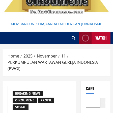
MEMBANGUN KERAJAAN ALLAH DENGAN JURNALISME
WATCH
Primary
Menu
Home
2025
November
11
PERKUMPULAN WARTAWAN GEREJA INDONESIA
(PWGI)
CARI
BREAKING NEWS
OIKOUMENE
PROFIL
Cari
SOSIAL