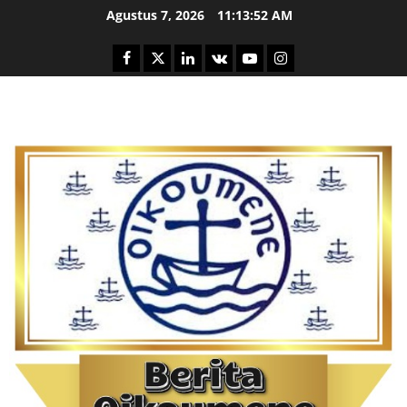
Skip
Agustus 7, 2026
11:13:53 AM
to
content
Facebook
Twitter
Linkedin
VK
Youtube
Instagram