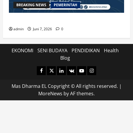
BREAKING NEWS
PEMERINTAH
Kenali Prosedur dan Syarat Pemecahan Bidang Tanah
admin
Juni 7, 2026
0
EKONOMI
SENI BUDAYA
PENDIDIKAN
Health
Blog
Facebook
Twitter
Linkedin
VK
Youtube
Instagram
Mas Dharma EL Copyright © All rights reserved.
|
MoreNews
by AF themes.