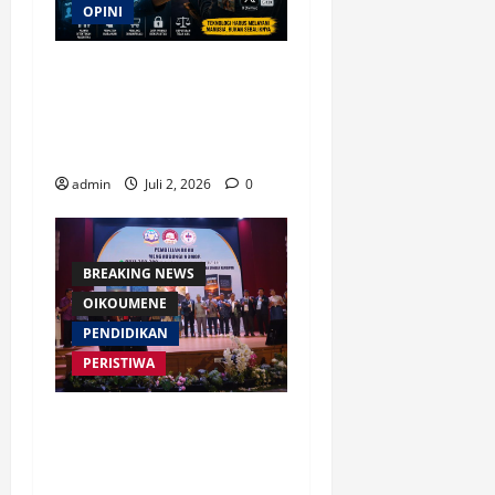
OPINI
Waspada Bahaya Algoritma
!! Saatnya Manusia
Mengendalikan Kecerdasan
Buatan
admin
Juli 2, 2026
0
BREAKING NEWS
OIKOUMENE
PENDIDIKAN
PERISTIWA
Buku “Membangun Jalan Tol
Pemberitaan Injil” Resmi
Diluncurkan, Dorong