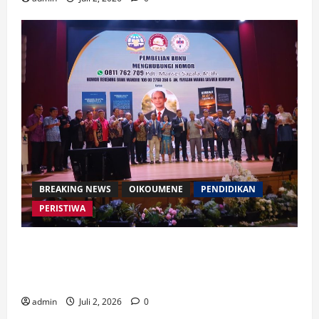
BREAKING NEWS
OIKOUMENE
PENDIDIKAN
PERISTIWA
Buku “Membangun Jalan Tol Pemberitaan Injil”
Resmi Diluncurkan, Dorong Strategi Baru Misi
Gereja di Era Digital
admin
Juli 2, 2026
0