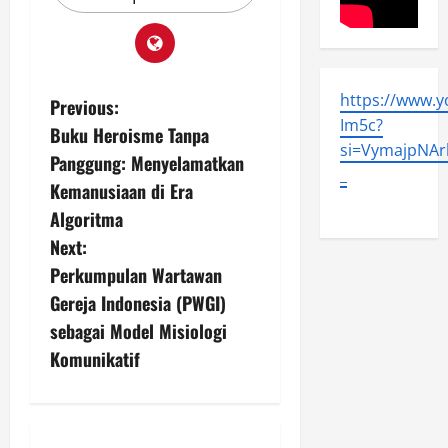
https://www.
P
Previous:
Im5c?
Buku Heroisme Tanpa
o
si=VymajpNArl
Panggung: Menyelamatkan
_
s
Kemanusiaan di Era
Algoritma
t
Next:
n
Perkumpulan Wartawan
Gereja Indonesia (PWGI)
a
sebagai Model Misiologi
v
Komunikatif
i