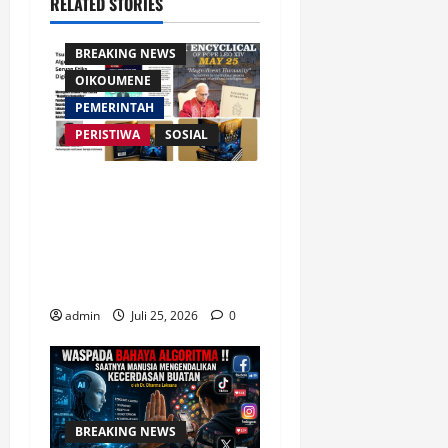
RELATED STORIES
AGAMA
BREAKING NEWS
OIKOUMENE
PEMERINTAH
PERISTIWA
SOSIAL
Merespon Ensiklik Pertama
Paus Leo XIV Bertajuk
Magnifica Humanitas, Ketum
PWGI Luncurkan Buku Etika
Kristen Digital
admin
Juli 25, 2026
0
BREAKING NEWS