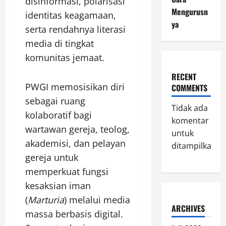
disinformasi, polarisasi
Mengurusn
identitas keagamaan,
ya
serta rendahnya literasi
media di tingkat
komunitas jemaat.
RECENT
PWGI memosisikan diri
COMMENTS
sebagai ruang
Tidak ada
kolaboratif bagi
komentar
wartawan gereja, teolog,
untuk
akademisi, dan pelayan
ditampilkan.
gereja untuk
memperkuat fungsi
kesaksian iman
(
Marturia
) melalui media
ARCHIVES
massa berbasis digital.