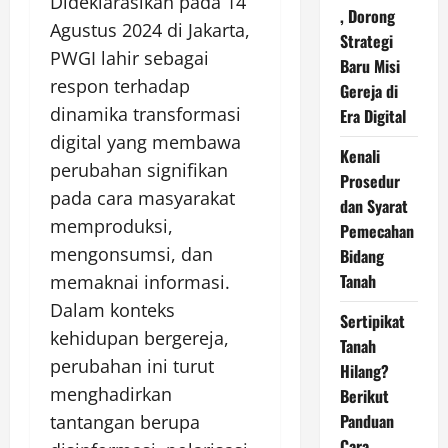
Dideklarasikan pada 14
, Dorong
Agustus 2024 di Jakarta,
Strategi
PWGI lahir sebagai
Baru Misi
respon terhadap
Gereja di
dinamika transformasi
Era Digital
digital yang membawa
Kenali
perubahan signifikan
Prosedur
pada cara masyarakat
dan Syarat
memproduksi,
Pemecahan
mengonsumsi, dan
Bidang
Tanah
memaknai informasi.
Dalam konteks
Sertipikat
kehidupan bergereja,
Tanah
perubahan ini turut
Hilang?
menghadirkan
Berikut
Panduan
tantangan berupa
Cara