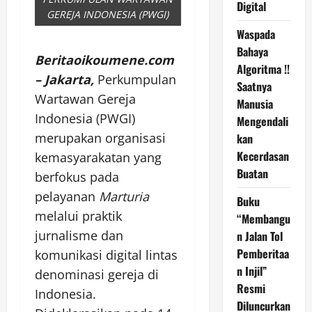
Digital
GEREJA INDONESIA (PWGI)
Waspada
Bahaya
Beritaoikoumene.com
Algoritma !!
– Jakarta,
Perkumpulan
Saatnya
Wartawan Gereja
Manusia
Indonesia (PWGI)
Mengendali
merupakan organisasi
kan
Kecerdasan
kemasyarakatan yang
Buatan
berfokus pada
pelayanan
Marturia
Buku
melalui praktik
“Membangu
jurnalisme dan
n Jalan Tol
Pemberitaa
komunikasi digital lintas
n Injil”
denominasi gereja di
Resmi
Indonesia.
Diluncurkan