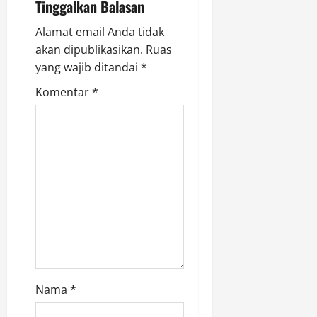
g
Tinggalkan Balasan
a
Alamat email Anda tidak
akan dipublikasikan.
Ruas
t
yang wajib ditandai
*
i
Komentar
*
o
n
Nama
*