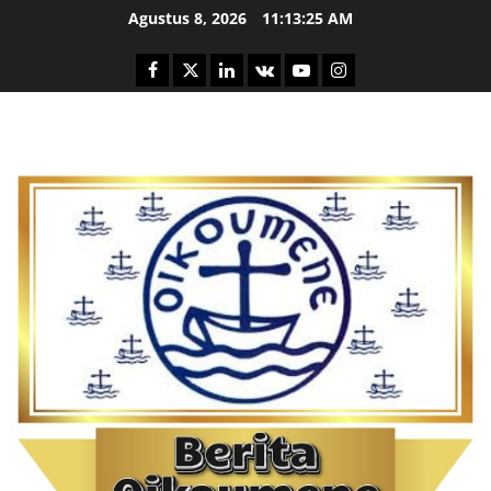
Skip
Agustus 8, 2026
11:13:26 AM
to
content
Facebook
Twitter
Linkedin
VK
Youtube
Instagram