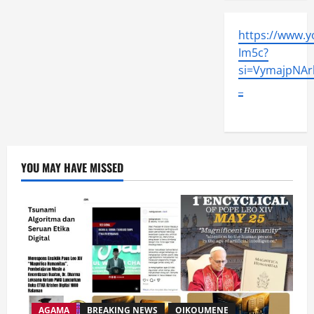
https://www.
Im5c?
si=VymajpNArl
_
YOU MAY HAVE MISSED
AGAMA
BREAKING NEWS
OIKOUMENE