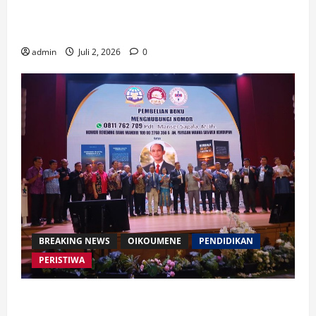
Waspada Bahaya Algoritma !! Saatnya Manusia
Mengendalikan Kecerdasan Buatan
admin
Juli 2, 2026
0
BREAKING NEWS
OIKOUMENE
PENDIDIKAN
PERISTIWA
Buku “Membangun Jalan Tol Pemberitaan Injil”
Resmi Diluncurkan, Dorong Strategi Baru Misi