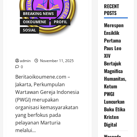
RECENT
POSTS
BREAKING NEWS
OIKOUMENE
PROFIL
Merespon
SOSIAL
Ensiklik
Pertama
PERKUMPULAN WARTAWAN
Paus Leo
GEREJA INDONESIA (PWGI)
XIV
admin
November 11, 2025
Bertajuk
0
Magnifica
Beritaoikoumene.com –
Humanitas,
Jakarta, Perkumpulan
Ketum
Wartawan Gereja Indonesia
PWGI
(PWGI) merupakan
Luncurkan
organisasi kemasyarakatan
Buku Etika
yang berfokus pada
Kristen
pelayanan Marturia
Digital
melalui...
Waspada