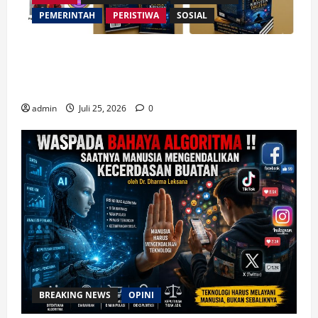
PEMERINTAH
PERISTIWA
SOSIAL
Merespon Ensiklik Pertama Paus Leo XIV Bertajuk
Magnifica Humanitas, Ketum PWGI Luncurkan Buku
Etika Kristen Digital
admin
Juli 25, 2026
0
BREAKING NEWS
OPINI