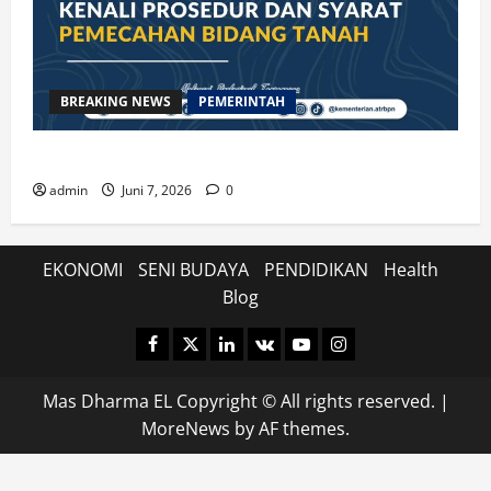
BREAKING NEWS
PEMERINTAH
Kenali Prosedur dan Syarat Pemecahan Bidang Tanah
admin
Juni 7, 2026
0
EKONOMI
SENI BUDAYA
PENDIDIKAN
Health
Blog
Facebook
Twitter
Linkedin
VK
Youtube
Instagram
Mas Dharma EL Copyright © All rights reserved.
|
MoreNews
by AF themes.