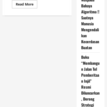
Read
Read More
Bahaya
more
about
Algoritma !!
PERKUMPULAN
Saatnya
WARTAWAN
GEREJA
Manusia
INDONESIA
(PWGI)
Mengendali
kan
Kecerdasan
Buatan
Buku
“Membangu
n Jalan Tol
Pemberitaa
n Injil”
Resmi
Diluncurkan
, Dorong
Strategi