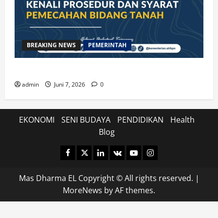
BREAKING NEWS
PEMERINTAH
Kenali Prosedur dan Syarat Pemecahan Bidang Tanah
admin
Juni 7, 2026
0
EKONOMI
SENI BUDAYA
PENDIDIKAN
Health
Blog
Facebook
Twitter
Linkedin
VK
Youtube
Instagram
Mas Dharma EL Copyright © All rights reserved.
|
MoreNews
by AF themes.