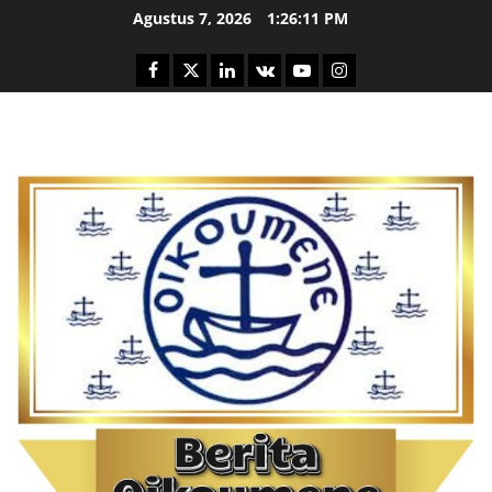
Skip
Agustus 7, 2026
1:26:13 PM
to
content
Facebook
Twitter
Linkedin
VK
Youtube
Instagram