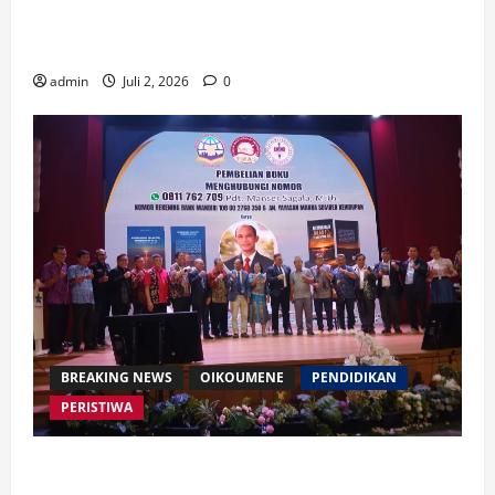
Waspada Bahaya Algoritma !! Saatnya Manusia
Mengendalikan Kecerdasan Buatan
admin
Juli 2, 2026
0
BREAKING NEWS
OIKOUMENE
PENDIDIKAN
PERISTIWA
Buku “Membangun Jalan Tol Pemberitaan Injil”
Resmi Diluncurkan, Dorong Strategi Baru Misi