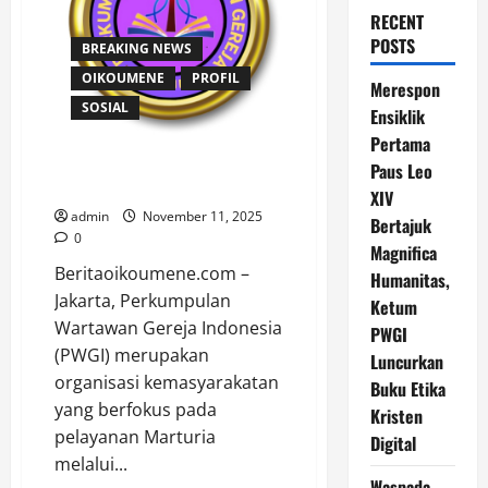
RECENT
POSTS
BREAKING NEWS
OIKOUMENE
PROFIL
Merespon
SOSIAL
Ensiklik
Pertama
PERKUMPULAN WARTAWAN
Paus Leo
GEREJA INDONESIA (PWGI)
XIV
admin
November 11, 2025
Bertajuk
0
Magnifica
Beritaoikoumene.com –
Humanitas,
Jakarta, Perkumpulan
Ketum
Wartawan Gereja Indonesia
PWGI
(PWGI) merupakan
Luncurkan
organisasi kemasyarakatan
Buku Etika
yang berfokus pada
Kristen
pelayanan Marturia
Digital
melalui...
Waspada