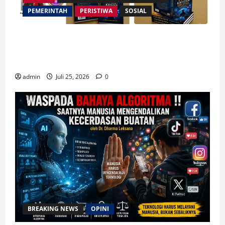
PEMERINTAH
PERISTIWA
SOSIAL
Merespon Ensiklik Pertama Paus Leo XIV Bertajuk
Magnifica Humanitas, Ketum PWGI Luncurkan Buku
Etika Kristen Digital
admin
Juli 25, 2026
0
BREAKING NEWS
OPINI