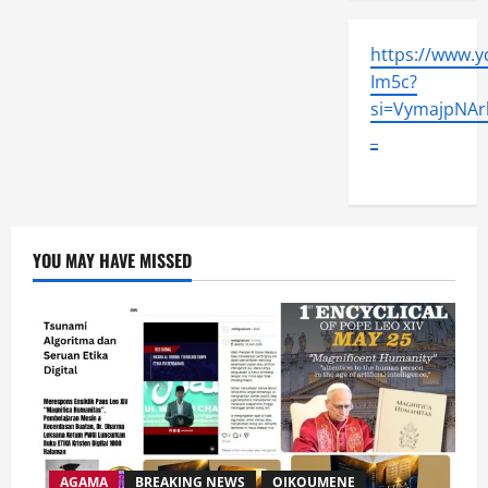
https://www.
Im5c?
si=VymajpNArl
_
YOU MAY HAVE MISSED
AGAMA
BREAKING NEWS
OIKOUMENE