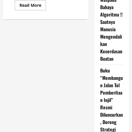
Read
Read More
Bahaya
more
about
Algoritma !!
PERKUMPULAN
Saatnya
WARTAWAN
GEREJA
Manusia
INDONESIA
(PWGI)
Mengendali
kan
Kecerdasan
Buatan
Buku
“Membangu
n Jalan Tol
Pemberitaa
n Injil”
Resmi
Diluncurkan
, Dorong
Strategi