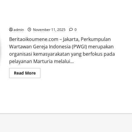
PERKUMPULAN WARTAWAN GEREJA INDONESIA (PWGI)
admin
November 11, 2025
0
Beritaoikoumene.com – Jakarta, Perkumpulan
Wartawan Gereja Indonesia (PWGI) merupakan
organisasi kemasyarakatan yang berfokus pada
pelayanan Marturia melalui...
Read
Read More
more
about
PERKUMPULAN
WARTAWAN
GEREJA
INDONESIA
(PWGI)