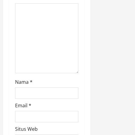
i
o
n
Nama
*
Email
*
Situs Web