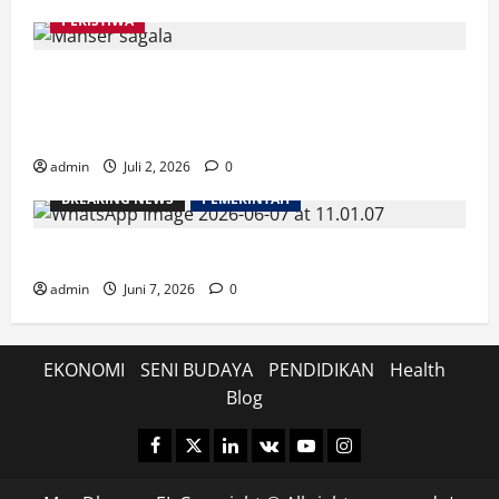
PERISTIWA
Buku “Membangun Jalan Tol Pemberitaan Injil”
Resmi Diluncurkan, Dorong Strategi Baru Misi
Gereja di Era Digital
admin
Juli 2, 2026
0
BREAKING NEWS
PEMERINTAH
Kenali Prosedur dan Syarat Pemecahan Bidang Tanah
admin
Juni 7, 2026
0
EKONOMI
SENI BUDAYA
PENDIDIKAN
Health
Blog
Facebook
Twitter
Linkedin
VK
Youtube
Instagram