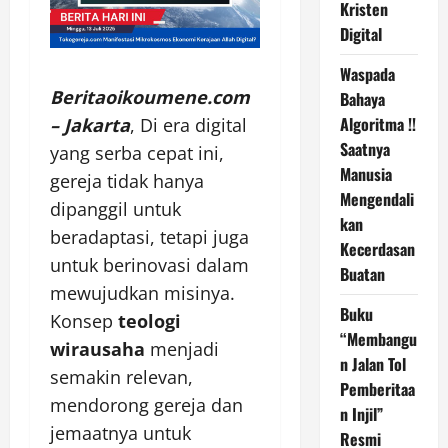
Kristen
Digital
Waspada
Beritaoikoumene.com
Bahaya
Algoritma !!
– Jakarta
, Di era digital
Saatnya
yang serba cepat ini,
Manusia
gereja tidak hanya
Mengendali
dipanggil untuk
kan
beradaptasi, tetapi juga
Kecerdasan
untuk berinovasi dalam
Buatan
mewujudkan misinya.
Buku
Konsep
teologi
“Membangu
wirausaha
menjadi
n Jalan Tol
semakin relevan,
Pemberitaa
mendorong gereja dan
n Injil”
jemaatnya untuk
Resmi