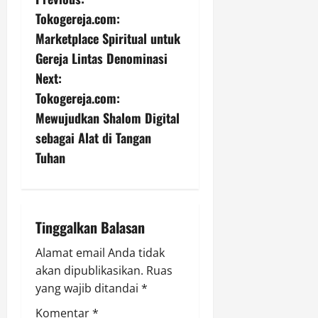
P
Tokogereja.com:
o
Marketplace Spiritual untuk
s
Gereja Lintas Denominasi
Next:
t
Tokogereja.com:
n
Mewujudkan Shalom Digital
sebagai Alat di Tangan
a
Tuhan
v
i
Tinggalkan Balasan
g
Alamat email Anda tidak
a
akan dipublikasikan.
Ruas
yang wajib ditandai
*
t
Komentar
*