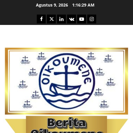
Skip
Agustus 9, 2026
1:16:30 AM
to
content
Facebook
Twitter
Linkedin
VK
Youtube
Instagram