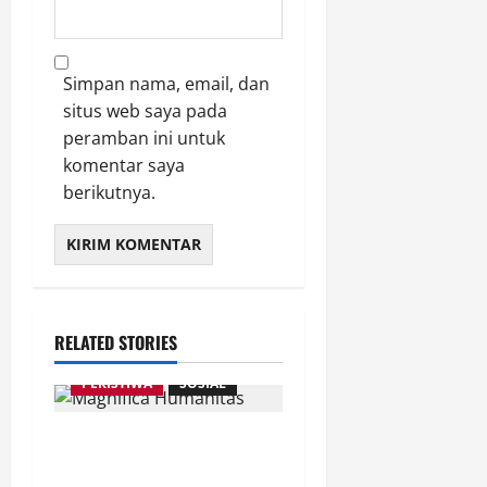
Simpan nama, email, dan
situs web saya pada
peramban ini untuk
komentar saya
berikutnya.
AGAMA
BREAKING NEWS
OIKOUMENE
RELATED STORIES
PEMERINTAH
PERISTIWA
SOSIAL
Merespon Ensiklik Pertama
Paus Leo XIV Bertajuk