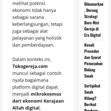
melihat potensi
Diluncurkan
ekonomi tidak hanya
, Dorong
Strategi
sebagai sarana
Baru Misi
keberlangsungan, tetapi
Gereja di
juga sebagai alat
Era Digital
pelayanan yang holistik
dan pemberdayaan.
Kenali
Prosedur
dan Syarat
Dalam konteks ini,
Pemecahan
Tokogereja.com
Bidang
muncul sebagai contoh
Tanah
nyata bagaimana
Sertipikat
platform digital dapat
Tanah
menjadi
mikrokosmos
Hilang?
dari ekonomi Kerajaan
Berikut
Allah digital
.
Panduan