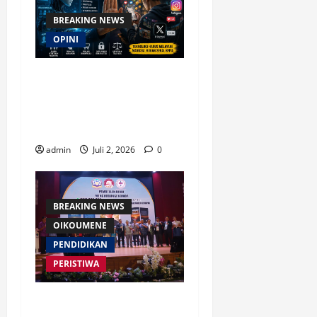
BREAKING NEWS
OPINI
Waspada Bahaya Algoritma
!! Saatnya Manusia
Mengendalikan Kecerdasan
Buatan
admin
Juli 2, 2026
0
BREAKING NEWS
OIKOUMENE
PENDIDIKAN
PERISTIWA
Buku “Membangun Jalan Tol