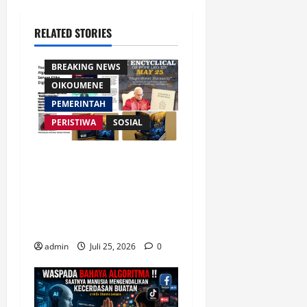
RELATED STORIES
AGAMA
BREAKING NEWS
OIKOUMENE
PEMERINTAH
PERISTIWA
SOSIAL
Merespon Ensiklik Pertama
Paus Leo XIV Bertajuk
Magnifica Humanitas, Ketum
PWGI Luncurkan Buku Etika
Kristen Digital
admin
Juli 25, 2026
0