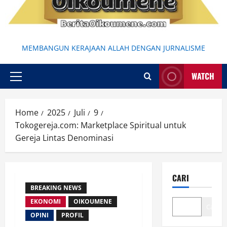
MEMBANGUN KERAJAAN ALLAH DENGAN JURNALISME
WATCH
Primary
Menu
Home
2025
Juli
9
Tokogereja.com: Marketplace Spiritual untuk
Gereja Lintas Denominasi
CARI
BREAKING NEWS
EKONOMI
OIKOUMENE
Cari
OPINI
PROFIL