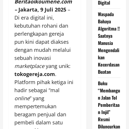
Beritaoikoumene.com
Digital
–
Jakarta, 9 Juli 2025
–
Waspada
Di era digital ini,
Bahaya
kebutuhan rohani dan
Algoritma !!
perlengkapan gereja
Saatnya
pun kini dapat diakses
Manusia
dengan mudah melalui
Mengendali
kan
sebuah inovasi
Kecerdasan
marketplace
yang unik:
Buatan
tokogereja.com
.
Platform pihak ketiga ini
Buku
hadir sebagai “mal
“Membangu
n Jalan Tol
online
” yang
Pemberitaa
mempertemukan
n Injil”
beragam penjual dan
Resmi
pembeli dalam satu
Diluncurkan