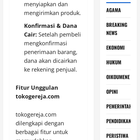
menyiapkan dan
AGAMA
mengirimkan produk.
BREAKING
Konfirmasi & Dana
NEWS
Cair:
Setelah pembeli
mengkonfirmasi
EKONOMI
penerimaan barang,
dana akan dicairkan
HUKUM
ke rekening penjual.
OIKOUMENE
Fitur Unggulan
OPINI
tokogereja.com
PEMERINTAH
tokogereja.com
PENDIDIKAN
dilengkapi dengan
berbagai fitur untuk
PERISTIWA