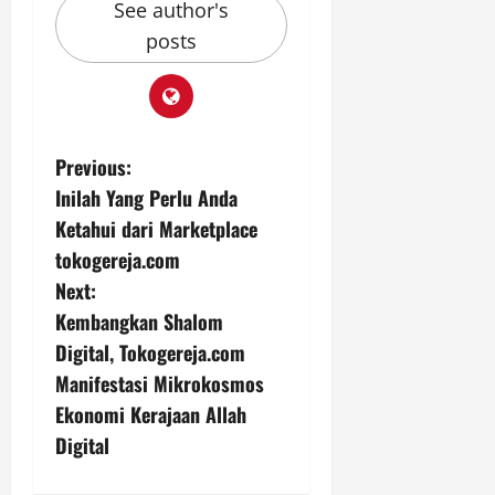
See author's
posts
P
Previous:
Inilah Yang Perlu Anda
o
Ketahui dari Marketplace
s
tokogereja.com
Next:
t
Kembangkan Shalom
n
Digital, Tokogereja.com
Manifestasi Mikrokosmos
a
Ekonomi Kerajaan Allah
v
Digital