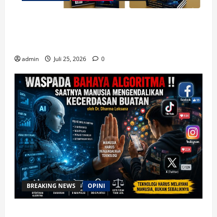
Merespon Ensiklik Pertama Paus Leo XIV Bertajuk
Magnifica Humanitas, Ketum PWGI Luncurkan Buku
Etika Kristen Digital
admin
Juli 25, 2026
0
BREAKING NEWS
OPINI
Waspada Bahaya Algoritma !! Saatnya Manusia