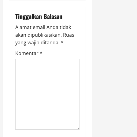
i
g
Tinggalkan Balasan
a
Alamat email Anda tidak
akan dipublikasikan.
Ruas
t
yang wajib ditandai
*
i
Komentar
*
o
n