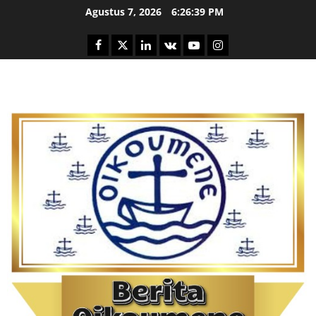
Skip
Agustus 7, 2026
6:26:40 PM
to
content
Facebook
Twitter
Linkedin
VK
Youtube
Instagram