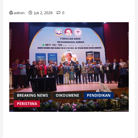
Mengendalikan Kecerdasan Buatan
admin
Juli 2, 2026
0
BREAKING NEWS
OIKOUMENE
PENDIDIKAN
PERISTIWA
Buku “Membangun Jalan Tol Pemberitaan Injil”
Resmi Diluncurkan, Dorong Strategi Baru Misi
Gereja di Era Digital