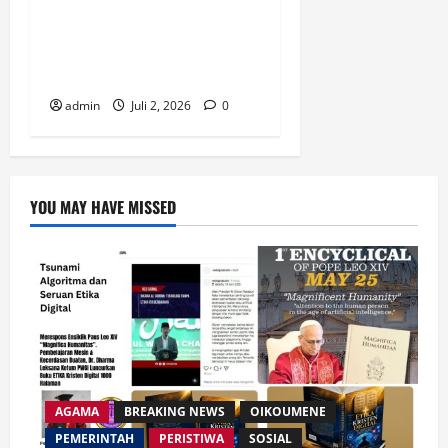
Pemberitaan Injil” Resmi
Diluncurkan, Dorong
Strategi Baru Misi Gereja di
Era Digital
admin
Juli 2, 2026
0
YOU MAY HAVE MISSED
AGAMA
BREAKING NEWS
OIKOUMENE
PEMERINTAH
PERISTIWA
SOSIAL