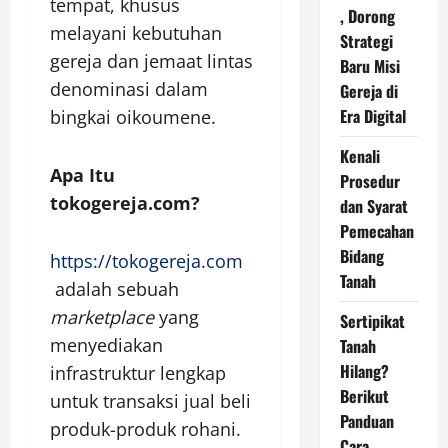
tempat, khusus
, Dorong
melayani kebutuhan
Strategi
gereja dan jemaat lintas
Baru Misi
denominasi dalam
Gereja di
Era Digital
bingkai oikoumene.
Kenali
Apa Itu
Prosedur
tokogereja.com?
dan Syarat
Pemecahan
Bidang
https://tokogereja.com
Tanah
adalah sebuah
marketplace
yang
Sertipikat
menyediakan
Tanah
Hilang?
infrastruktur lengkap
Berikut
untuk transaksi jual beli
Panduan
produk-produk rohani.
Cara