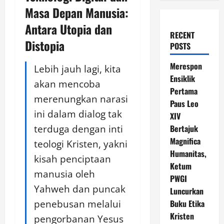
Masa Depan Manusia:
Antara Utopia dan
RECENT
Distopia
POSTS
Merespon
Lebih jauh lagi, kita
Ensiklik
akan mencoba
Pertama
merenungkan narasi
Paus Leo
ini dalam dialog tak
XIV
terduga dengan inti
Bertajuk
Magnifica
teologi Kristen, yakni
Humanitas,
kisah penciptaan
Ketum
manusia oleh
PWGI
Yahweh dan puncak
Luncurkan
penebusan melalui
Buku Etika
Kristen
pengorbanan Yesus