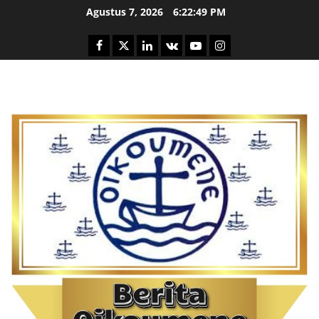
Skip
Agustus 7, 2026
6:22:50 PM
to
content
Facebook
Twitter
Linkedin
VK
Youtube
Instagram