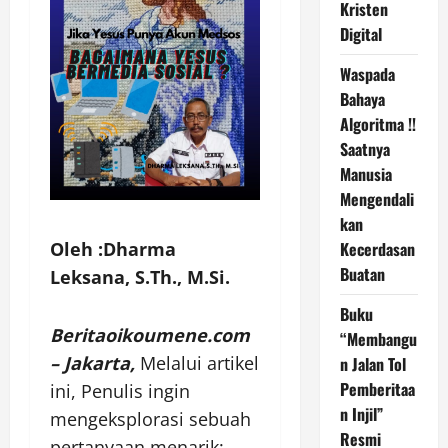
Kristen
Digital
Waspada
Bahaya
Algoritma !!
Saatnya
Manusia
Mengendali
kan
Oleh :Dharma
Kecerdasan
Buatan
Leksana, S.Th., M.Si.
Buku
Beritaoikoumene.com
“Membangu
– Jakarta,
Melalui artikel
n Jalan Tol
Pemberitaa
ini, Penulis ingin
n Injil”
mengeksplorasi sebuah
Resmi
pertanyaan menarik: