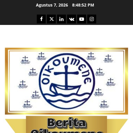
Skip
Agustus 7, 2026
8:48:53 PM
to
content
Facebook
Twitter
Linkedin
VK
Youtube
Instagram