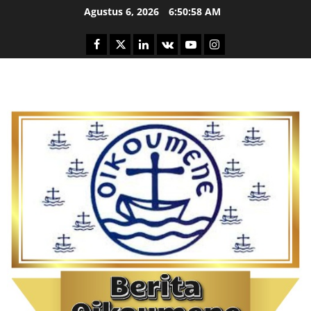
Skip
Agustus 6, 2026
6:50:59 AM
to
content
Facebook
Twitter
Linkedin
VK
Youtube
Instagram