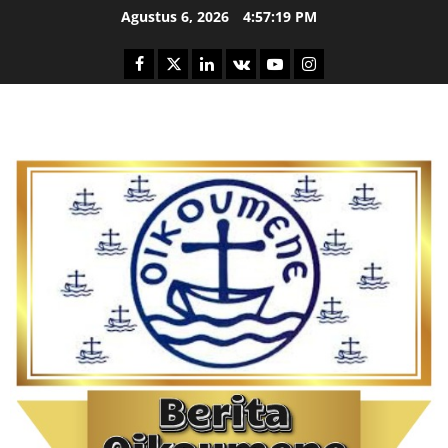
Skip
Agustus 6, 2026
4:57:20 PM
to
content
Facebook
Twitter
Linkedin
VK
Youtube
Instagram