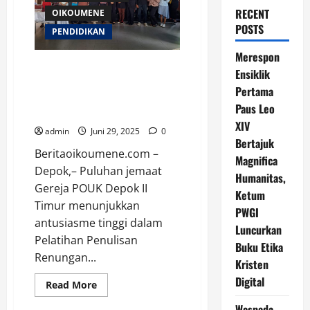
RECENT
OIKOUMENE
POSTS
PENDIDIKAN
Merespon
Jemaat POUK Depok II Timur
Ensiklik
Antusias Perkuat Marturia
Pertama
Digital Lewat Pelatihan Menulis
Paus Leo
Renungan Harian
XIV
admin
Juni 29, 2025
0
Bertajuk
Beritaoikoumene.com –
Magnifica
Depok,– Puluhan jemaat
Humanitas,
Gereja POUK Depok II
Ketum
Timur menunjukkan
PWGI
antusiasme tinggi dalam
Luncurkan
Pelatihan Penulisan
Buku Etika
Renungan...
Kristen
Digital
Read
Read More
more
about
Waspada