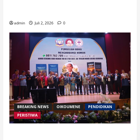
Waspada Bahaya Algoritma !! Saatnya Manusia
Mengendalikan Kecerdasan Buatan
admin
Juli 2, 2026
0
BREAKING NEWS
OIKOUMENE
PENDIDIKAN
PERISTIWA
Buku “Membangun Jalan Tol Pemberitaan Injil”
Resmi Diluncurkan, Dorong Strategi Baru Misi