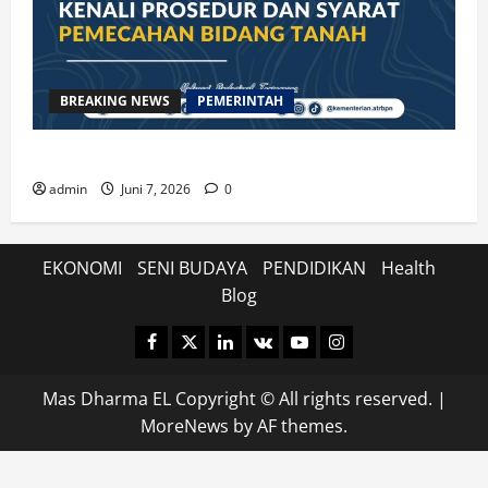
BREAKING NEWS
PEMERINTAH
Kenali Prosedur dan Syarat Pemecahan Bidang Tanah
admin
Juni 7, 2026
0
EKONOMI
SENI BUDAYA
PENDIDIKAN
Health
Blog
Facebook
Twitter
Linkedin
VK
Youtube
Instagram
Mas Dharma EL Copyright © All rights reserved.
|
MoreNews
by AF themes.