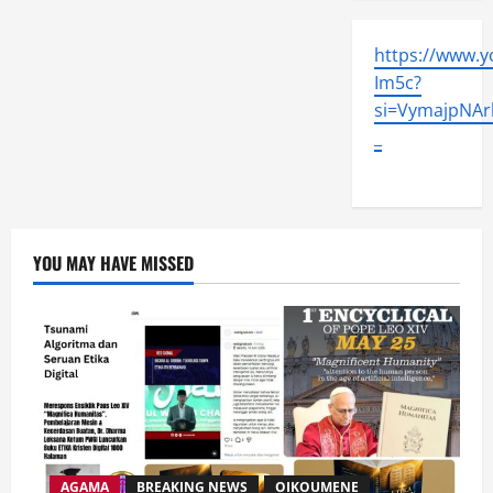
https://www.
Im5c?
si=VymajpNArl
_
YOU MAY HAVE MISSED
AGAMA
BREAKING NEWS
OIKOUMENE