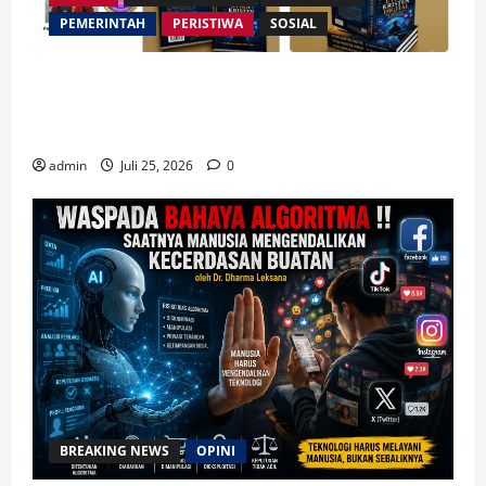
PEMERINTAH
PERISTIWA
SOSIAL
Merespon Ensiklik Pertama Paus Leo XIV Bertajuk
Magnifica Humanitas, Ketum PWGI Luncurkan Buku
Etika Kristen Digital
admin
Juli 25, 2026
0
BREAKING NEWS
OPINI