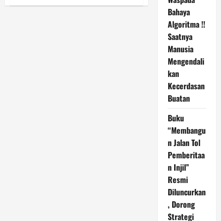
Jemaat
POUK
Bahaya
Depok
Algoritma !!
II
Timur
Saatnya
Antusias
Perkuat
Manusia
Marturia
Digital
Mengendali
Lewat
Pelatihan
kan
Menulis
Kecerdasan
Renungan
Harian
Buatan
Buku
“Membangu
n Jalan Tol
Pemberitaa
n Injil”
Resmi
Diluncurkan
, Dorong
Strategi