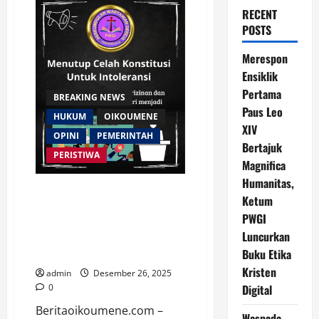
RECENT
POSTS
Merespon
Ensiklik
Pertama
BREAKING NEWS
Paus Leo
HUKUM
OIKOUMENE
XIV
OPINI
PEMERINTAH
Bertajuk
PERISTIWA
Magnifica
Humanitas,
Menutup Celah Konstitusi
Ketum
Untuk Intoleransi: PWGI Desak
PWGI
Digitalisasi Perizinan dan
Luncurkan
Transformasi SKB 2 Menteri
Buku Etika
menjadi Perpres
Kristen
admin
Desember 26, 2025
Digital
0
Beritaoikoumene.com –
Waspada