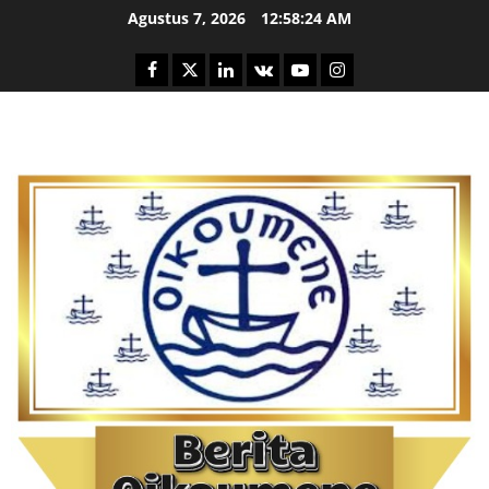
Skip
Agustus 7, 2026
12:58:25 AM
to
content
Facebook
Twitter
Linkedin
VK
Youtube
Instagram