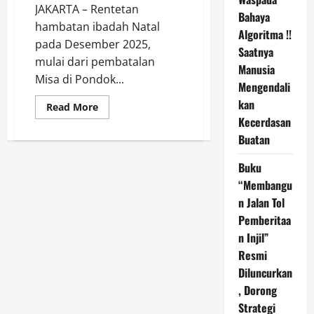
JAKARTA – Rentetan
Bahaya
hambatan ibadah Natal
Algoritma !!
pada Desember 2025,
Saatnya
mulai dari pembatalan
Manusia
Misa di Pondok...
Mengendali
kan
Read
Read More
more
Kecerdasan
about
Menutup
Buatan
Celah
Konstitusi
Untuk
Buku
Intoleransi:
“Membangu
PWGI
Desak
n Jalan Tol
Digitalisasi
Perizinan
Pemberitaa
dan
Transformasi
n Injil”
SKB
Resmi
2
Menteri
Diluncurkan
menjadi
Perpres
, Dorong
Strategi