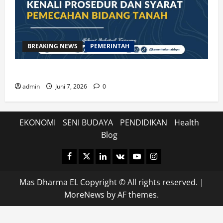
BREAKING NEWS
PEMERINTAH
Kenali Prosedur dan Syarat Pemecahan Bidang Tanah
admin
Juni 7, 2026
0
EKONOMI
SENI BUDAYA
PENDIDIKAN
Health
Blog
Facebook
Twitter
Linkedin
VK
Youtube
Instagram
Mas Dharma EL Copyright © All rights reserved.
|
MoreNews
by AF themes.