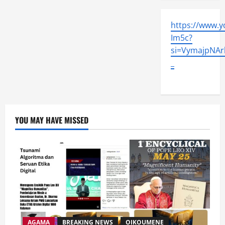
https://www.
Im5c?
si=VymajpNArl
_
YOU MAY HAVE MISSED
AGAMA
BREAKING NEWS
OIKOUMENE