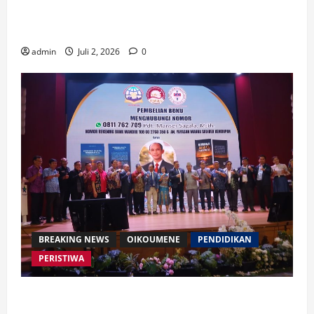
Waspada Bahaya Algoritma !! Saatnya Manusia
Mengendalikan Kecerdasan Buatan
admin
Juli 2, 2026
0
BREAKING NEWS
OIKOUMENE
PENDIDIKAN
PERISTIWA
Buku “Membangun Jalan Tol Pemberitaan Injil”
Resmi Diluncurkan, Dorong Strategi Baru Misi