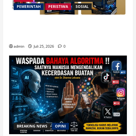
PEMERINTAH
PERISTIWA
SOSIAL
Merespon Ensiklik Pertama Paus Leo XIV Bertajuk
Magnifica Humanitas, Ketum PWGI Luncurkan Buku
Etika Kristen Digital
admin
Juli 25, 2026
0
BREAKING NEWS
OPINI