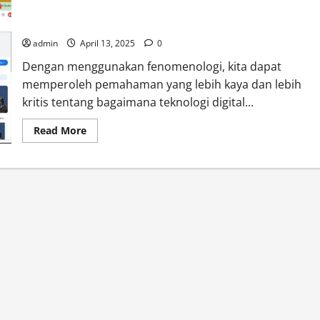
Kesadaran dan Pengalaman Manusia dalam Peradaban
Teknologi
admin
April 13, 2025
0
Dengan menggunakan fenomenologi, kita dapat
memperoleh pemahaman yang lebih kaya dan lebih
kritis tentang bagaimana teknologi digital...
Read
Read More
more
about
Fenomenologi
Edmund
Husserl
di
Era
Digital:
Menjelajahi
Kesadaran
dan
Pengalaman
Manusia
dalam
Peradaban
Teknologi