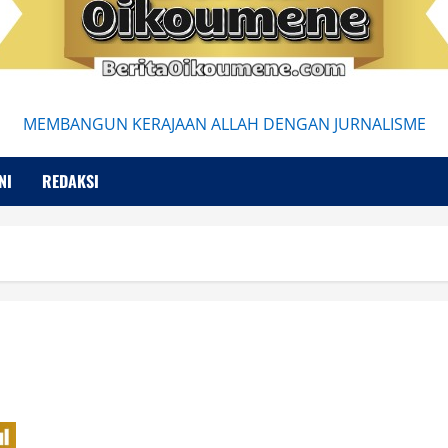
MEMBANGUN KERAJAAN ALLAH DENGAN JURNALISME
NI
REDAKSI
Fenomenologi Edmund Husserl di Era Digital: Menjelajahi