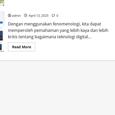
Kesadaran dan Pengalaman Manusia dalam Peradaban
Teknologi
admin
April 13, 2025
0
Dengan menggunakan fenomenologi, kita dapat
memperoleh pemahaman yang lebih kaya dan lebih
kritis tentang bagaimana teknologi digital...
Read
Read More
more
about
Fenomenologi
Edmund
Husserl
di
Era
Digital:
Menjelajahi
Kesadaran
dan
Pengalaman
Manusia
dalam
Peradaban
Teknologi