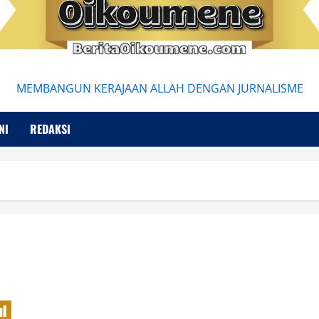
MEMBANGUN KERAJAAN ALLAH DENGAN JURNALISME
NI
REDAKSI
Fenomenologi Edmund Husserl di Era Digital: Menjelajahi