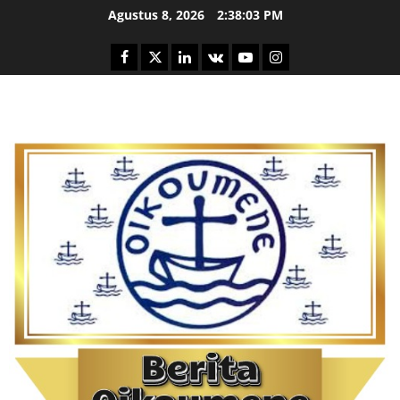
Skip
Agustus 8, 2026
2:38:04 PM
to
content
Facebook
Twitter
Linkedin
VK
Youtube
Instagram