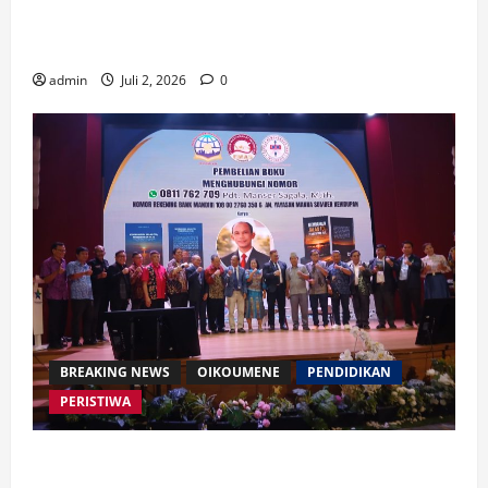
Waspada Bahaya Algoritma !! Saatnya Manusia
Mengendalikan Kecerdasan Buatan
admin
Juli 2, 2026
0
BREAKING NEWS
OIKOUMENE
PENDIDIKAN
PERISTIWA
Buku “Membangun Jalan Tol Pemberitaan Injil”
Resmi Diluncurkan, Dorong Strategi Baru Misi