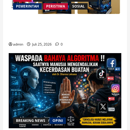
PEMERINTAH
PERISTIWA
SOSIAL
Merespon Ensiklik Pertama Paus Leo XIV Bertajuk
Magnifica Humanitas, Ketum PWGI Luncurkan Buku
Etika Kristen Digital
admin
Juli 25, 2026
0
BREAKING NEWS
OPINI