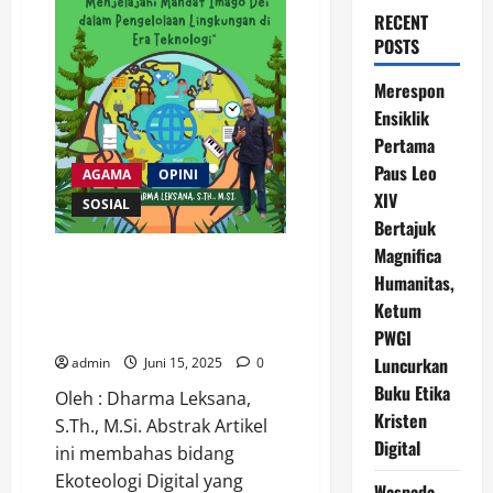
RECENT
POSTS
Merespon
Ensiklik
Pertama
Paus Leo
AGAMA
OPINI
XIV
SOSIAL
Bertajuk
Magnifica
Ekoteologi Digital: Menjelajahi
Humanitas,
Mandat Imago Dei dalam
Pengelolaan Lingkungan di Era
Ketum
Teknologi
PWGI
Luncurkan
admin
Juni 15, 2025
0
Buku Etika
Oleh : Dharma Leksana,
Kristen
S.Th., M.Si. Abstrak Artikel
Digital
ini membahas bidang
Ekoteologi Digital yang
Waspada