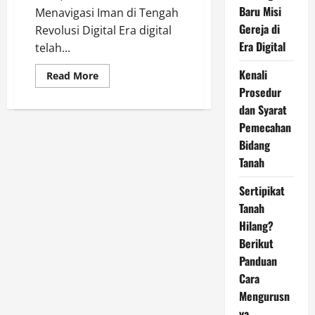
Baru Misi
Menavigasi Iman di Tengah
Gereja di
Revolusi Digital Era digital
Era Digital
telah...
Kenali
Read
Read More
more
Prosedur
about
Penting
dan Syarat
dibaca
nih…
Pemecahan
Apakah
Bidang
Tuhan
Gaptek
Tanah
?
Memahami
Tuhan
Sertipikat
dan
Teknologi
Tanah
Dalam
Upaya
Hilang?
Menyingkap
Berikut
Hakikat
Ilahi
Panduan
di
Era
Cara
Digital
Mengurusn
ya