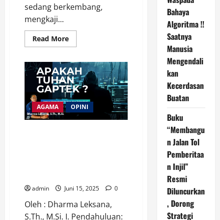
sedang berkembang,
Bahaya
mengkaji...
Algoritma !!
Saatnya
Read
Read More
more
Manusia
about
Ekoteologi
Mengendali
Digital:
kan
Menjelajahi
Mandat
Kecerdasan
Imago
Dei
Buatan
dalam
Pengelolaan
AGAMA
OPINI
Lingkungan
Buku
di
Era
“Membangu
Penting dibaca nih… Apakah
Teknologi
n Jalan Tol
Tuhan Gaptek ? Memahami
Tuhan dan Teknologi Dalam
Pemberitaa
Upaya Menyingkap Hakikat Ilahi
n Injil”
di Era Digital
Resmi
admin
Juni 15, 2025
0
Diluncurkan
, Dorong
Oleh : Dharma Leksana,
Strategi
S.Th., M.Si. I. Pendahuluan: