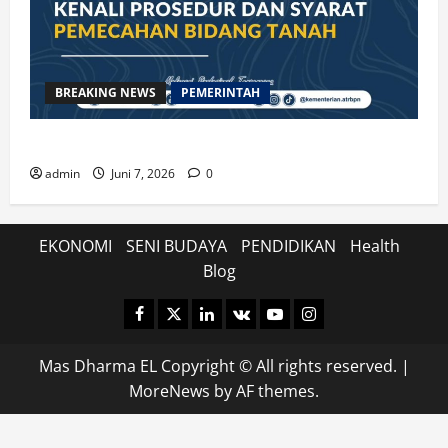
BREAKING NEWS
PEMERINTAH
Kenali Prosedur dan Syarat Pemecahan Bidang Tanah
admin
Juni 7, 2026
0
EKONOMI
SENI BUDAYA
PENDIDIKAN
Health
Blog
Facebook
Twitter
Linkedin
VK
Youtube
Instagram
Mas Dharma EL Copyright © All rights reserved.
|
MoreNews
by AF themes.