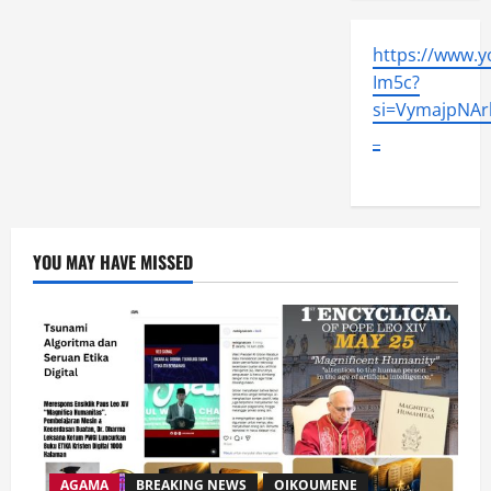
https://www.
Im5c?
si=VymajpNArl
_
YOU MAY HAVE MISSED
AGAMA
BREAKING NEWS
OIKOUMENE