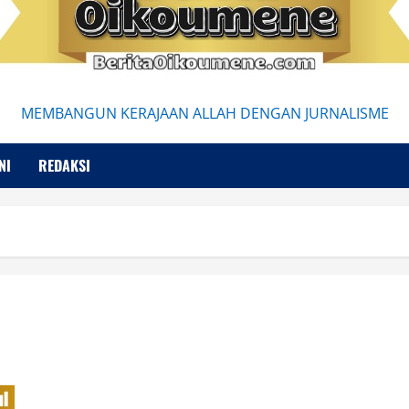
MEMBANGUN KERAJAAN ALLAH DENGAN JURNALISME
NI
REDAKSI
Fenomenologi Edmund Husserl di Era Digital: Menjelajahi