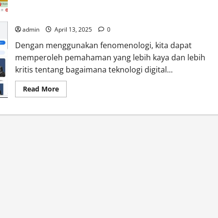
Kesadaran dan Pengalaman Manusia dalam Peradaban
Teknologi
admin
April 13, 2025
0
Dengan menggunakan fenomenologi, kita dapat
memperoleh pemahaman yang lebih kaya dan lebih
kritis tentang bagaimana teknologi digital...
Read
Read More
more
about
Fenomenologi
Edmund
Husserl
di
Era
Digital:
Menjelajahi
Kesadaran
dan
Pengalaman
Manusia
dalam
Peradaban
Teknologi