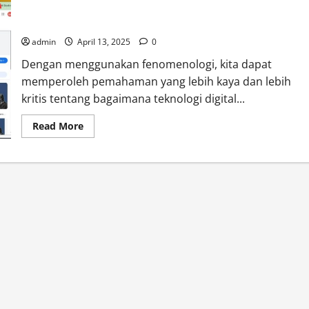
Kesadaran dan Pengalaman Manusia dalam Peradaban
Teknologi
admin
April 13, 2025
0
Dengan menggunakan fenomenologi, kita dapat
memperoleh pemahaman yang lebih kaya dan lebih
kritis tentang bagaimana teknologi digital...
Read
Read More
more
about
Fenomenologi
Edmund
Husserl
di
Era
Digital:
Menjelajahi
Kesadaran
dan
Pengalaman
Manusia
dalam
Peradaban
Teknologi