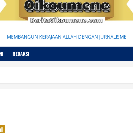
MEMBANGUN KERAJAAN ALLAH DENGAN JURNALISME
NI
REDAKSI
Fenomenologi Edmund Husserl di Era Digital: Menjelajahi