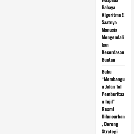
Tanjung
Priok,
Bahaya
Gubernur
Pramono
Algoritma !!
Tegaskan
Saatnya
Komitmen
Layanan
Manusia
Setara
untuk
Mengendali
Semua
Agama
kan
Kecerdasan
Buatan
Buku
“Membangu
n Jalan Tol
Pemberitaa
n Injil”
Resmi
Diluncurkan
, Dorong
Strategi