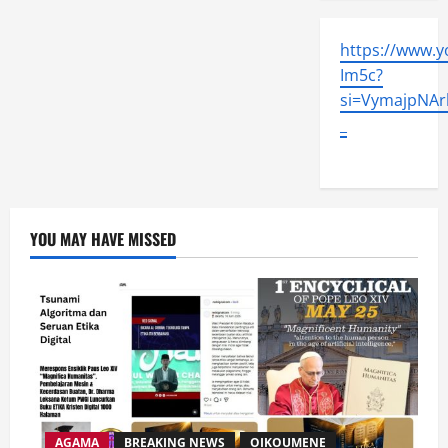
https://www.
Im5c?
si=VymajpNArl
_
YOU MAY HAVE MISSED
AGAMA
BREAKING NEWS
OIKOUMENE