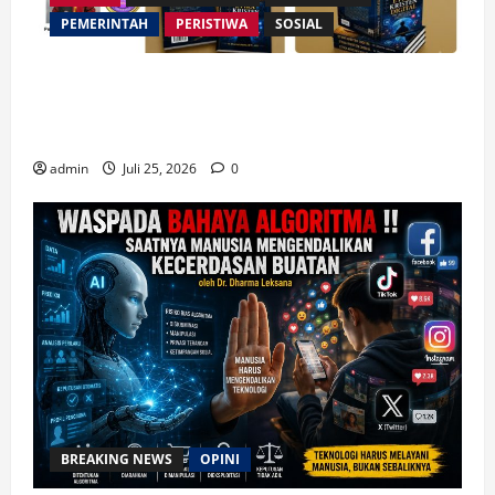
PEMERINTAH
PERISTIWA
SOSIAL
Merespon Ensiklik Pertama Paus Leo XIV Bertajuk
Magnifica Humanitas, Ketum PWGI Luncurkan Buku
Etika Kristen Digital
admin
Juli 25, 2026
0
BREAKING NEWS
OPINI