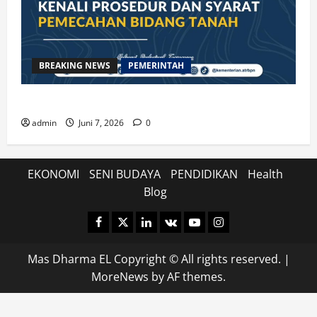
BREAKING NEWS
PEMERINTAH
Kenali Prosedur dan Syarat Pemecahan Bidang Tanah
admin
Juni 7, 2026
0
EKONOMI
SENI BUDAYA
PENDIDIKAN
Health
Blog
Facebook
Twitter
Linkedin
VK
Youtube
Instagram
Mas Dharma EL Copyright © All rights reserved.
|
MoreNews
by AF themes.