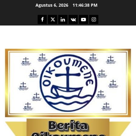
Skip
Agustus 6, 2026
11:46:39 PM
to
content
Facebook
Twitter
Linkedin
VK
Youtube
Instagram