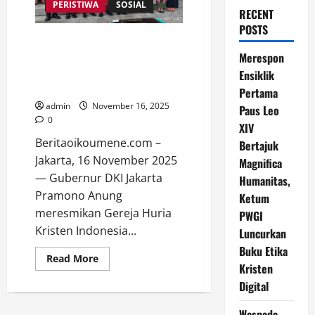
PERISTIWA
SOSIAL
RECENT
POSTS
Resmikan Gereja HKI Tanjung
Priok, Gubernur Pramono
Merespon
Tegaskan Komitmen Layanan
Ensiklik
Setara untuk Semua Agama
Pertama
admin
November 16, 2025
Paus Leo
0
XIV
Beritaoikoumene.com –
Bertajuk
Jakarta, 16 November 2025
Magnifica
— Gubernur DKI Jakarta
Humanitas,
Pramono Anung
Ketum
meresmikan Gereja Huria
PWGI
Kristen Indonesia...
Luncurkan
Buku Etika
Read
Read More
Kristen
more
about
Digital
Resmikan
Gereja
HKI
Waspada