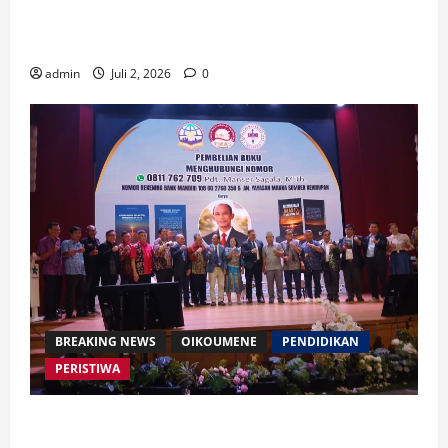
Waspada Bahaya Algoritma !! Saatnya Manusia
Mengendalikan Kecerdasan Buatan
admin
Juli 2, 2026
0
BREAKING NEWS
OIKOUMENE
PENDIDIKAN
PERISTIWA
Buku “Membangun Jalan Tol Pemberitaan Injil”
Resmi Diluncurkan, Dorong Strategi Baru Misi