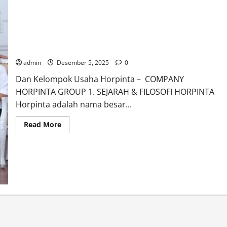
Profil Singkat Keluarga Besar Almarhum St. Dr. (C) Drs.
Horaman Saragih, M.Th.
admin
Desember 5, 2025
0
Dan Kelompok Usaha Horpinta – COMPANY
HORPINTA GROUP 1. SEJARAH & FILOSOFI HORPINTA
Horpinta adalah nama besar...
Read
Read More
more
about
Profil
Singkat
Keluarga
Besar
Almarhum
St.
Dr.
(C)
Drs.
Horaman
Saragih,
M.Th.