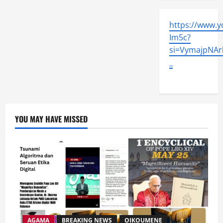
https://www.
Im5c?
si=VymajpNArl
_
YOU MAY HAVE MISSED
AGAMA
BREAKING NEWS
OIKOUMENE