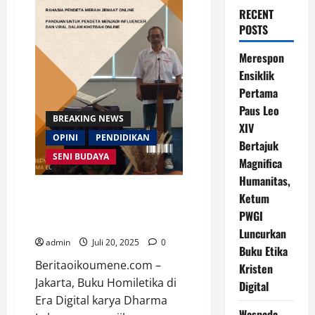
RECENT
POSTS
Merespon
Ensiklik
Pertama
Paus Leo
BREAKING NEWS
XIV
OPINI
PENDIDIKAN
Bertajuk
SENI BUDAYA
Magnifica
Humanitas,
Buku Homiletika di Era Digital
Ketum
karya Dharma Leksana, S.Th.,
PWGI
M.Si. Segera Terbit
Luncurkan
admin
Juli 20, 2025
0
Buku Etika
Beritaoikoumene.com –
Kristen
Jakarta, Buku Homiletika di
Digital
Era Digital karya Dharma
Waspada