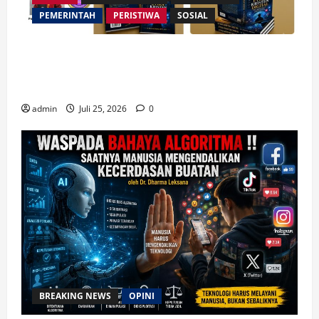
PEMERINTAH
PERISTIWA
SOSIAL
Merespon Ensiklik Pertama Paus Leo XIV Bertajuk
Magnifica Humanitas, Ketum PWGI Luncurkan Buku
Etika Kristen Digital
admin
Juli 25, 2026
0
BREAKING NEWS
OPINI