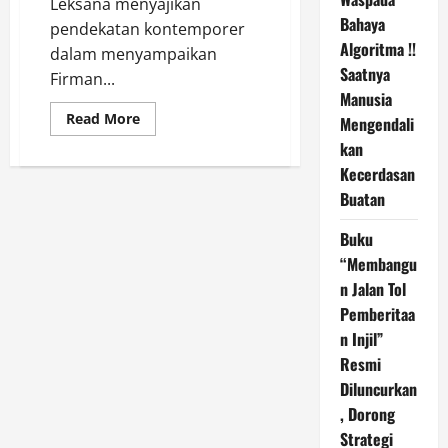
Leksana menyajikan
Bahaya
pendekatan kontemporer
Algoritma !!
dalam menyampaikan
Saatnya
Firman...
Manusia
Read
Read More
Mengendali
more
about
kan
Buku
Kecerdasan
Homiletika
di
Buatan
Era
Digital
karya
Buku
Dharma
Leksana,
“Membangu
S.Th.,
M.Si.
n Jalan Tol
Segera
Pemberitaa
Terbit
n Injil”
Resmi
Diluncurkan
, Dorong
Strategi