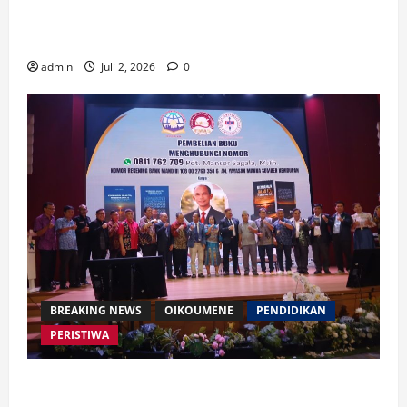
Waspada Bahaya Algoritma !! Saatnya Manusia
Mengendalikan Kecerdasan Buatan
admin
Juli 2, 2026
0
BREAKING NEWS
OIKOUMENE
PENDIDIKAN
PERISTIWA
Buku “Membangun Jalan Tol Pemberitaan Injil”
Resmi Diluncurkan, Dorong Strategi Baru Misi