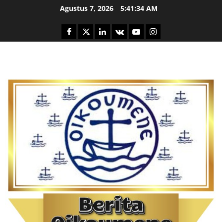
Skip
Agustus 7, 2026
5:41:35 AM
to
content
Facebook
Twitter
Linkedin
VK
Youtube
Instagram