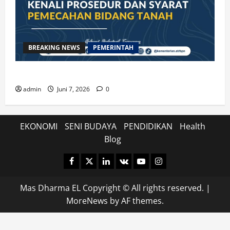
BREAKING NEWS
PEMERINTAH
Kenali Prosedur dan Syarat Pemecahan Bidang Tanah
admin
Juni 7, 2026
0
EKONOMI
SENI BUDAYA
PENDIDIKAN
Health
Blog
Facebook
Twitter
Linkedin
VK
Youtube
Instagram
Mas Dharma EL Copyright © All rights reserved.
|
MoreNews
by AF themes.