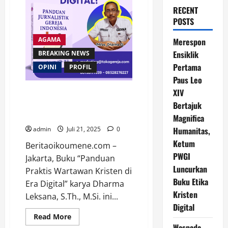
RECENT
POSTS
AGAMA
Merespon
Ensiklik
BREAKING NEWS
Pertama
OPINI
PROFIL
Paus Leo
XIV
Bukan Sekadar Menulis Berita,
Ini Tentang Menjadi Saksi
Bertajuk
Kristus Lewat Media
Magnifica
admin
Juli 21, 2025
0
Humanitas,
Ketum
Beritaoikoumene.com –
PWGI
Jakarta, Buku “Panduan
Luncurkan
Praktis Wartawan Kristen di
Buku Etika
Era Digital” karya Dharma
Kristen
Leksana, S.Th., M.Si. ini...
Digital
Read
Read More
more
Waspada