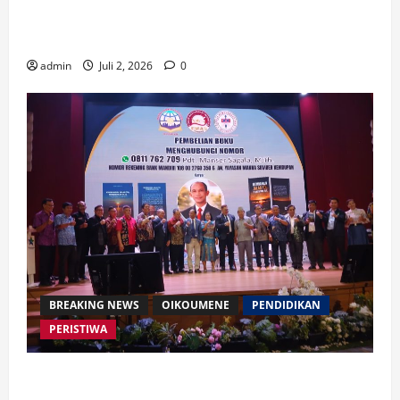
Waspada Bahaya Algoritma !! Saatnya Manusia
Mengendalikan Kecerdasan Buatan
admin
Juli 2, 2026
0
BREAKING NEWS
OIKOUMENE
PENDIDIKAN
PERISTIWA
Buku “Membangun Jalan Tol Pemberitaan Injil”
Resmi Diluncurkan, Dorong Strategi Baru Misi