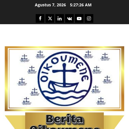
Skip
Agustus 7, 2026
5:27:28 AM
to
content
Facebook
Twitter
Linkedin
VK
Youtube
Instagram