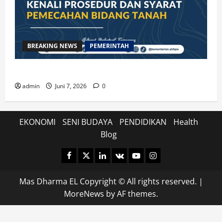
BREAKING NEWS
PEMERINTAH
Kenali Prosedur dan Syarat Pemecahan Bidang Tanah
admin
Juni 7, 2026
0
EKONOMI
SENI BUDAYA
PENDIDIKAN
Health
Blog
Facebook
Twitter
Linkedin
VK
Youtube
Instagram
Mas Dharma EL Copyright © All rights reserved.
|
MoreNews
by AF themes.