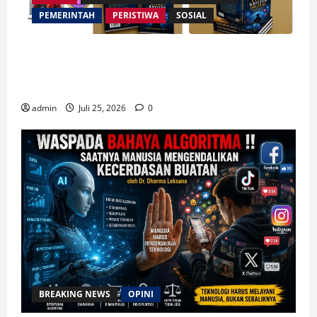
PEMERINTAH
PERISTIWA
SOSIAL
Merespon Ensiklik Pertama Paus Leo XIV Bertajuk
Magnifica Humanitas, Ketum PWGI Luncurkan Buku
Etika Kristen Digital
admin
Juli 25, 2026
0
BREAKING NEWS
OPINI