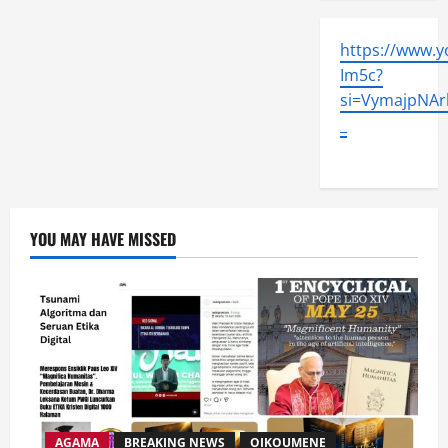
https://www.
Im5c?
si=VymajpNArl
_
YOU MAY HAVE MISSED
AGAMA
BREAKING NEWS
OIKOUMENE