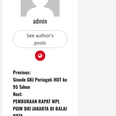
admin
See author's
posts
P
Previous:
Sinode GKJ Peringati HUT ke
o
95 Tahun
s
Next:
PEMBUKAAN RAPAT MPL
t
PGIW DKI JAKARTA DI BALAI
KOTA