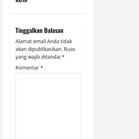
n
a
v
Tinggalkan Balasan
i
Alamat email Anda tidak
akan dipublikasikan.
Ruas
g
yang wajib ditandai
*
a
Komentar
*
t
i
o
n