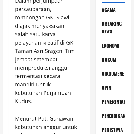
Dalam perjumpaan
persaudaraan,
AGAMA
rombongan GKJ Slawi
BREAKING
diajak menyaksikan
NEWS
salah satu karya
pelayanan kreatif di GKJ
EKONOMI
Taman Asri Sragen. Tim
jemaat setempat
HUKUM
memproduksi anggur
OIKOUMENE
fermentasi secara
mandiri untuk
OPINI
kebutuhan Perjamuan
Kudus.
PEMERINTAH
PENDIDIKAN
Menurut Pdt. Gunawan,
kebutuhan anggur untuk
PERISTIWA