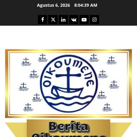
Skip
Agustus 6, 2026
8:04:40 AM
to
content
Facebook
Twitter
Linkedin
VK
Youtube
Instagram