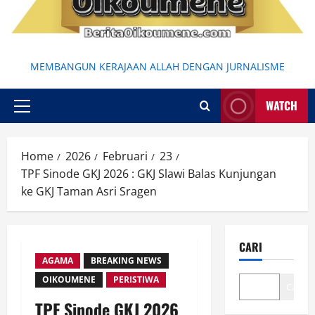
MEMBANGUN KERAJAAN ALLAH DENGAN JURNALISME
WATCH
Primary
Menu
Home
2026
Februari
23
TPF Sinode GKJ 2026 : GKJ Slawi Balas Kunjungan
ke GKJ Taman Asri Sragen
CARI
AGAMA
BREAKING NEWS
OIKOUMENE
PERISTIWA
Cari
TPF Sinode GKJ 2026