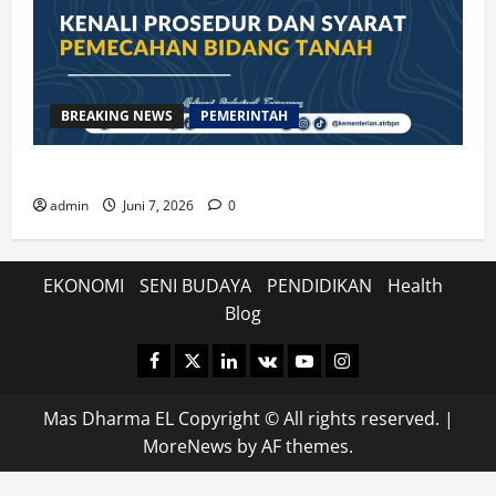
BREAKING NEWS
PEMERINTAH
Kenali Prosedur dan Syarat Pemecahan Bidang Tanah
admin
Juni 7, 2026
0
EKONOMI
SENI BUDAYA
PENDIDIKAN
Health
Blog
Facebook
Twitter
Linkedin
VK
Youtube
Instagram
Mas Dharma EL Copyright © All rights reserved.
|
MoreNews
by AF themes.