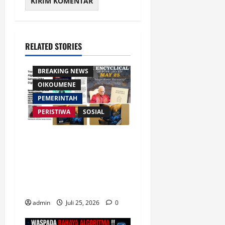
RELATED STORIES
AGAMA
BREAKING NEWS
OIKOUMENE
PEMERINTAH
PERISTIWA
SOSIAL
Merespon Ensiklik Pertama
Paus Leo XIV Bertajuk
Magnifica Humanitas, Ketum
PWGI Luncurkan Buku Etika
Kristen Digital
admin
Juli 25, 2026
0