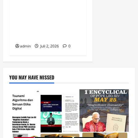
Buku “Membangun Jalan Tol
Pemberitaan Injil” Resmi
Diluncurkan, Dorong
Strategi Baru Misi Gereja di
Era Digital
admin
Juli 2, 2026
0
YOU MAY HAVE MISSED