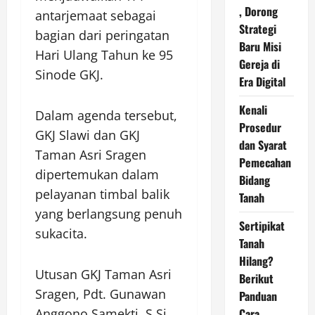
, Dorong
antarjemaat sebagai
Strategi
bagian dari peringatan
Baru Misi
Hari Ulang Tahun ke 95
Gereja di
Sinode GKJ.
Era Digital
Kenali
Dalam agenda tersebut,
Prosedur
GKJ Slawi dan GKJ
dan Syarat
Taman Asri Sragen
Pemecahan
dipertemukan dalam
Bidang
pelayanan timbal balik
Tanah
yang berlangsung penuh
Sertipikat
sukacita.
Tanah
Hilang?
Utusan GKJ Taman Asri
Berikut
Sragen, Pdt. Gunawan
Panduan
Cara
Anggono Samekti, S.Si.,