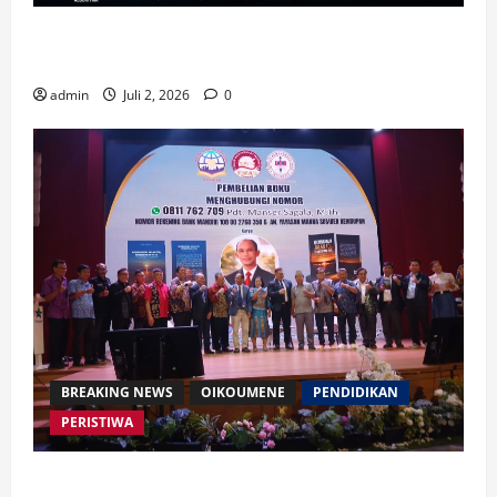
Waspada Bahaya Algoritma !! Saatnya Manusia
Mengendalikan Kecerdasan Buatan
admin
Juli 2, 2026
0
BREAKING NEWS
OIKOUMENE
PENDIDIKAN
PERISTIWA
Buku “Membangun Jalan Tol Pemberitaan Injil”