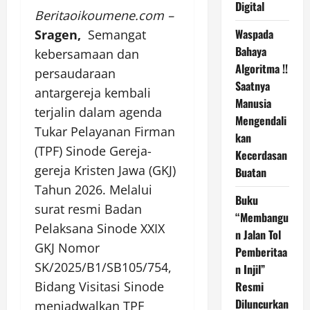
Digital
Beritaoikoumene.com –
Waspada
Sragen,
Semangat
Bahaya
kebersamaan dan
Algoritma !!
persaudaraan
Saatnya
antargereja kembali
Manusia
terjalin dalam agenda
Mengendali
Tukar Pelayanan Firman
kan
(TPF) Sinode Gereja-
Kecerdasan
gereja Kristen Jawa (GKJ)
Buatan
Tahun 2026. Melalui
Buku
surat resmi Badan
“Membangu
Pelaksana Sinode XXIX
n Jalan Tol
GKJ Nomor
Pemberitaa
SK/2025/B1/SB105/754,
n Injil”
Resmi
Bidang Visitasi Sinode
Diluncurkan
menjadwalkan TPF