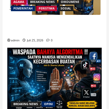
AGAMA
BREAKING NEWS
OIKOUMENE
PEMERINTAH
PERISTIWA
SOSIAL
Merespon Ensiklik Pertama Paus Leo XIV Bertajuk
Magnifica Humanitas, Ketum PWGI Luncurkan Buku
Etika Kristen Digital
admin
Juli 25, 2026
0
BREAKING NEWS
OPINI