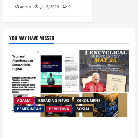
admin
Juli 2, 2026
0
YOU MAY HAVE MISSED
AGAMA
BREAKING NEWS
OIKOUMENE
PEMERINTAH
PERISTIWA
SOSIAL
Merespon Ensiklik Pertama Paus Leo XIV Bertajuk
Magnifica Humanitas, Ketum PWGI Luncurkan Buku