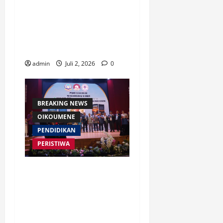
Waspada Bahaya Algoritma
!! Saatnya Manusia
Mengendalikan Kecerdasan
Buatan
admin
Juli 2, 2026
0
BREAKING NEWS
OIKOUMENE
PENDIDIKAN
PERISTIWA
Buku “Membangun Jalan Tol
Pemberitaan Injil” Resmi
Diluncurkan, Dorong
Strategi Baru Misi Gereja di
Era Digital