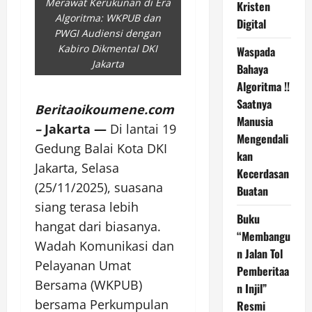
Merawat Kerukunan di Era
Kristen
Algoritma: WKPUB dan
Digital
PWGI Audiensi dengan
Kabiro Dikmental DKI
Waspada
Jakarta
Bahaya
Algoritma !!
Saatnya
Beritaoikoumene.com
Manusia
–
Jakarta —
Di lantai 19
Mengendali
Gedung Balai Kota DKI
kan
Jakarta, Selasa
Kecerdasan
(25/11/2025), suasana
Buatan
siang terasa lebih
Buku
hangat dari biasanya.
“Membangu
Wadah Komunikasi dan
n Jalan Tol
Pelayanan Umat
Pemberitaa
Bersama (WKPUB)
n Injil”
bersama Perkumpulan
Resmi