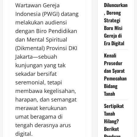
Diluncurkan
Wartawan Gereja
, Dorong
Indonesia (PWGI) datang
Strategi
melakukan audiensi
Baru Misi
dengan Biro Pendidikan
Gereja di
dan Mental Spiritual
Era Digital
(Dikmental) Provinsi DKI
Kenali
Jakarta—sebuah
Prosedur
kunjungan yang tak
dan Syarat
sekadar bersifat
Pemecahan
seremonial, tetapi
Bidang
membawa kegelisahan,
Tanah
harapan, dan semangat
Sertipikat
merawat kerukunan
Tanah
umat beragama di
Hilang?
tengah derasnya arus
Berikut
digital.
Panduan