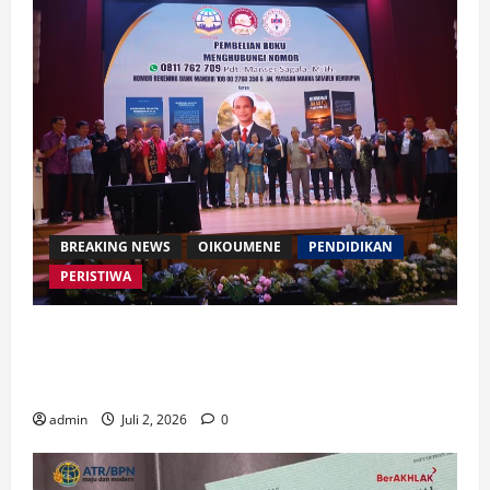
BREAKING NEWS
OIKOUMENE
PENDIDIKAN
PERISTIWA
Buku “Membangun Jalan Tol Pemberitaan Injil”
Resmi Diluncurkan, Dorong Strategi Baru Misi
Gereja di Era Digital
admin
Juli 2, 2026
0