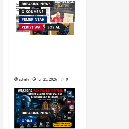
BREAKING NEWS
OIKOUMENE
PEMERINTAH
PERISTIWA
SOSIAL
Merespon Ensiklik Pertama
Paus Leo XIV Bertajuk
Magnifica Humanitas, Ketum
PWGI Luncurkan Buku Etika
Kristen Digital
admin
Juli 25, 2026
0
BREAKING NEWS
OPINI