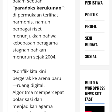
dalam sebuah
PERISTIWA
“paradoks kerukunan”
:
POLITIK
di permukaan terlihat
harmonis, namun
PROFIL
berbagai riset
menunjukkan bahwa
SENI
kebebasan beragama
BUDAYA
stagnan bahkan
SOSIAL
menurun sejak 2004.
“Konflik kita kini
bergerak ke arena baru
BUILD A
—ruang digital.
WORDPRESS
Algoritma mempercepat
NEWS SITE
FAST
polarisasi dan
menjadikan agama