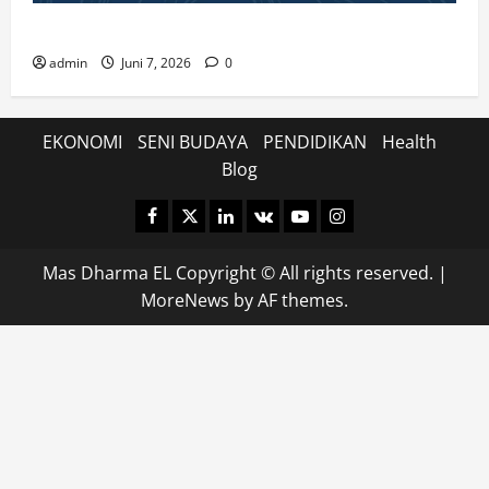
Kenali Prosedur dan Syarat Pemecahan Bidang Tanah
admin
Juni 7, 2026
0
EKONOMI
SENI BUDAYA
PENDIDIKAN
Health
Blog
Facebook
Twitter
Linkedin
VK
Youtube
Instagram
Mas Dharma EL Copyright © All rights reserved.
|
MoreNews
by AF themes.