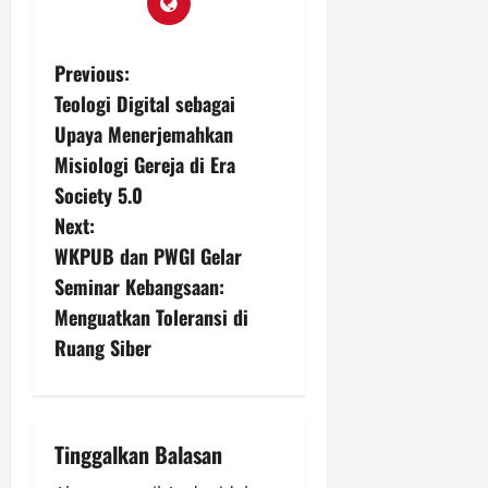
P
Previous:
Teologi Digital sebagai
o
Upaya Menerjemahkan
s
Misiologi Gereja di Era
Society 5.0
t
Next:
n
WKPUB dan PWGI Gelar
Seminar Kebangsaan:
a
Menguatkan Toleransi di
v
Ruang Siber
i
g
Tinggalkan Balasan