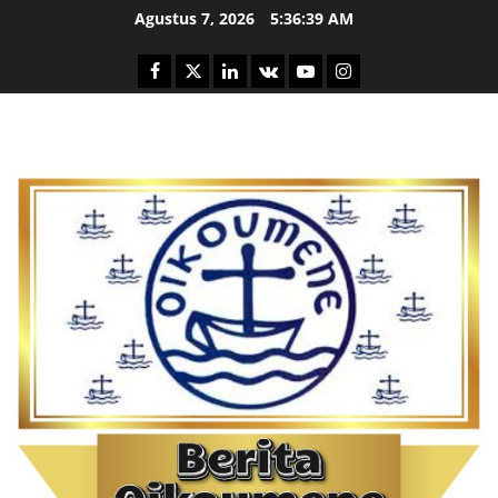
Skip
Agustus 7, 2026
5:36:40 AM
to
content
Facebook
Twitter
Linkedin
VK
Youtube
Instagram