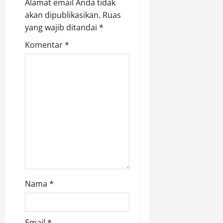
a
Alamat email Anda tidak
akan dipublikasikan.
Ruas
t
yang wajib ditandai
*
i
Komentar
*
o
n
Nama
*
Email
*