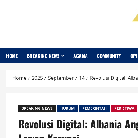
HOME
BREAKING NEWS
AGAMA
COMMUNITY
OPI
Home
2025
September
14
Revolusi Digital: Al
BREAKING NEWS
HUKUM
PEMERINTAH
PERISTIWA
Revolusi Digital: Albania A