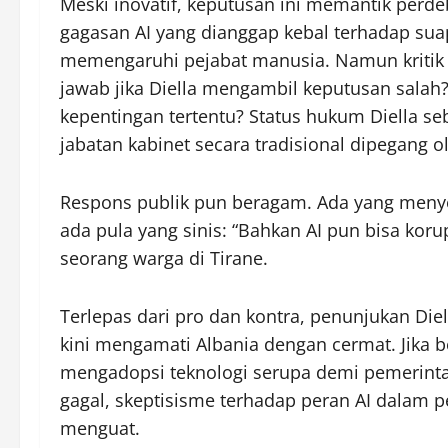
Meski inovatif, keputusan ini memantik perd
gagasan AI yang dianggap kebal terhadap suap
memengaruhi pejabat manusia. Namun kritik
jawab jika Diella mengambil keputusan salah?
kepentingan tertentu? Status hukum Diella s
jabatan kabinet secara tradisional dipegang o
Respons publik pun beragam. Ada yang meny
ada pula yang sinis: “Bahkan AI pun bisa koru
seorang warga di Tirane.
Terlepas dari pro dan kontra, penunjukan Die
kini mengamati Albania dengan cermat. Jika be
mengadopsi teknologi serupa demi pemerintah
gagal, skeptisisme terhadap peran AI dalam 
menguat.