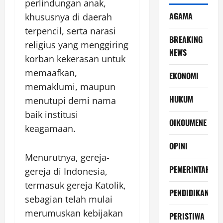
perlindungan anak,
AGAMA
khususnya di daerah
terpencil, serta narasi
BREAKING
religius yang menggiring
NEWS
korban kekerasan untuk
memaafkan,
EKONOMI
memaklumi, maupun
HUKUM
menutupi demi nama
baik institusi
OIKOUMENE
keagamaan.
OPINI
Menurutnya, gereja-
PEMERINTAH
gereja di Indonesia,
termasuk gereja Katolik,
PENDIDIKAN
sebagian telah mulai
merumuskan kebijakan
PERISTIWA