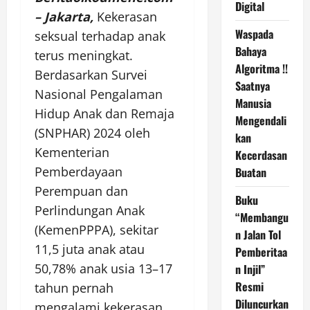
Digital
– Jakarta,
Kekerasan
Waspada
seksual terhadap anak
Bahaya
terus meningkat.
Algoritma !!
Berdasarkan Survei
Saatnya
Nasional Pengalaman
Manusia
Hidup Anak dan Remaja
Mengendali
(SNPHAR) 2024 oleh
kan
Kementerian
Kecerdasan
Pemberdayaan
Buatan
Perempuan dan
Buku
Perlindungan Anak
“Membangu
(KemenPPPA), sekitar
n Jalan Tol
11,5 juta anak atau
Pemberitaa
50,78% anak usia 13–17
n Injil”
Resmi
tahun pernah
Diluncurkan
mengalami kekerasan