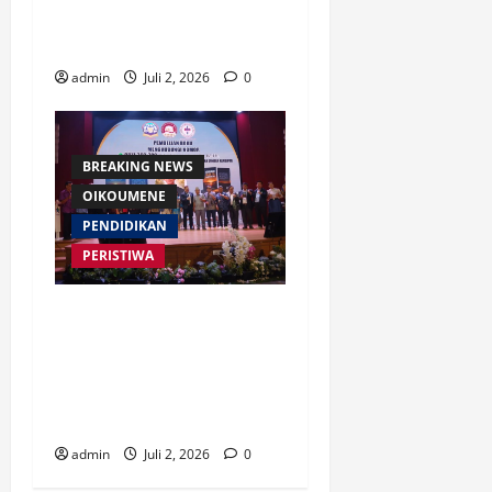
Mengendalikan Kecerdasan
Buatan
admin
Juli 2, 2026
0
BREAKING NEWS
OIKOUMENE
PENDIDIKAN
PERISTIWA
Buku “Membangun Jalan Tol
Pemberitaan Injil” Resmi
Diluncurkan, Dorong
Strategi Baru Misi Gereja di
Era Digital
admin
Juli 2, 2026
0