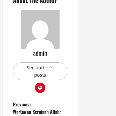
About The Author
admin
See author's
posts
P
Previous:
Wartawan Kerajaan Allah: