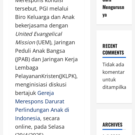
Mengurusn
tersebut, PGI melalui
ya
Biro Keluarga dan Anak
bekerjasama dengan
United Evangelical
Mission
(UEM), Jaringan
RECENT
Peduli Anak Bangsa
COMMENTS
(JPAB) dan Jaringan Kerja
Tidak ada
Lembaga
komentar
PelayananKristen(JKLPK),
untuk
menginisiasi diskusi
ditampilkan.
bertajuk
Gereja
Merespons Darurat
Perlindungan Anak di
Indonesia
, secara
ARCHIVES
online, pada Selasa
(29/4/2025).