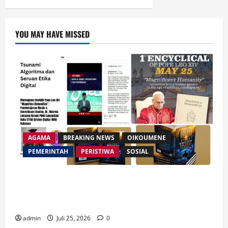
YOU MAY HAVE MISSED
AGAMA
BREAKING NEWS
OIKOUMENE
PEMERINTAH
PERISTIWA
SOSIAL
Merespon Ensiklik Pertama Paus Leo XIV Bertajuk
Magnifica Humanitas, Ketum PWGI Luncurkan Buku
Etika Kristen Digital
admin
Juli 25, 2026
0