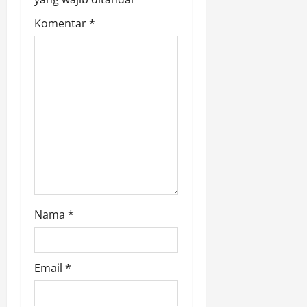
o
Komentar
*
n
Nama
*
Email
*