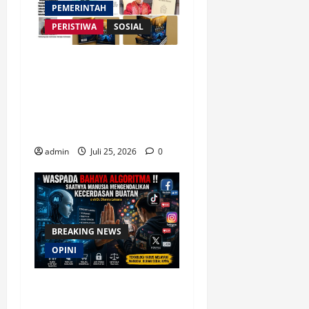
PEMERINTAH
PERISTIWA
SOSIAL
Merespon Ensiklik Pertama
Paus Leo XIV Bertajuk
Magnifica Humanitas, Ketum
PWGI Luncurkan Buku Etika
Kristen Digital
admin
Juli 25, 2026
0
BREAKING NEWS
OPINI
Waspada Bahaya Algoritma
!! Saatnya Manusia