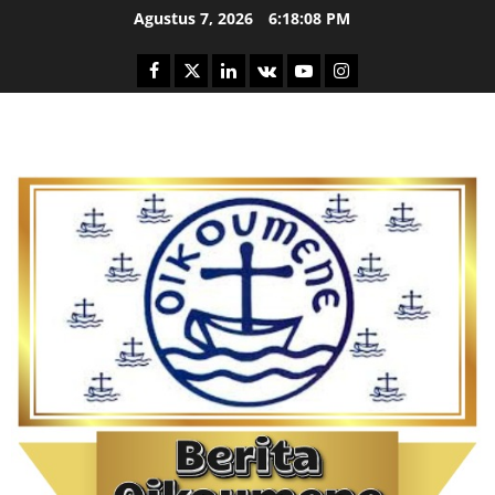
Skip
Agustus 7, 2026
6:18:09 PM
to
content
Facebook
Twitter
Linkedin
VK
Youtube
Instagram