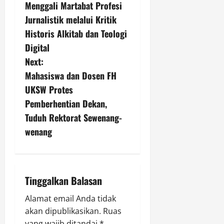
o
Menggali Martabat Profesi
s
Jurnalistik melalui Kritik
Historis Alkitab dan Teologi
t
Digital
n
Next:
Mahasiswa dan Dosen FH
a
UKSW Protes
v
Pemberhentian Dekan,
Tuduh Rektorat Sewenang-
i
wenang
g
a
Tinggalkan Balasan
t
Alamat email Anda tidak
i
akan dipublikasikan.
Ruas
yang wajib ditandai
*