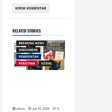
RELATED STORIES
AGAMA
BREAKING NEWS
OIKOUMENE
PEMERINTAH
PERISTIWA
SOSIAL
Merespon Ensiklik Pertama
Paus Leo XIV Bertajuk
Magnifica Humanitas, Ketum
PWGI Luncurkan Buku Etika
Kristen Digital
admin
Juli 25, 2026
0