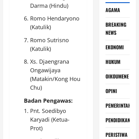
Darma (Hindu)
AGAMA
Romo Hendaryono
BREAKING
(Katulik)
NEWS
Romo Sutrisno
EKONOMI
(Katulik)
Xs. Djaengrana
HUKUM
Ongawijaya
OIKOUMENE
(Matakin/Kong Hou
Chu)
OPINI
Badan Pengawas:
PEMERINTAH
Pnt. Soedibyo
Karyadi (Ketua-
PENDIDIKAN
Prot)
PERISTIWA