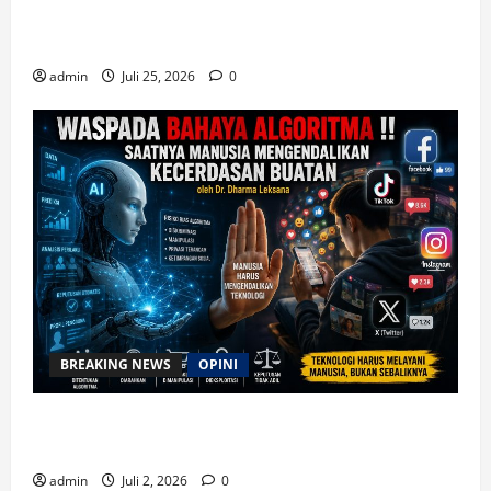
Magnifica Humanitas, Ketum PWGI Luncurkan Buku
Etika Kristen Digital
admin
Juli 25, 2026
0
BREAKING NEWS
OPINI
Waspada Bahaya Algoritma !! Saatnya Manusia
Mengendalikan Kecerdasan Buatan
admin
Juli 2, 2026
0