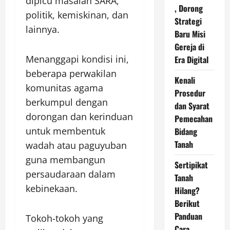
dipicu masalah SARA,
, Dorong
politik, kemiskinan, dan
Strategi
lainnya.
Baru Misi
Gereja di
Menanggapi kondisi ini,
Era Digital
beberapa perwakilan
Kenali
komunitas agama
Prosedur
berkumpul dengan
dan Syarat
dorongan dan kerinduan
Pemecahan
untuk membentuk
Bidang
Tanah
wadah atau paguyuban
guna membangun
Sertipikat
persaudaraan dalam
Tanah
kebinekaan.
Hilang?
Berikut
Panduan
Tokoh-tokoh yang
Cara