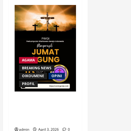
AGAMA
BREAKING NEWS
OIKOUMENE
OPINI
PROFIL
Penyangkalan Petrus, Jumat
Agung, dan Panggilan
Jurnalisme PWGI di Era
Digital
admin
April 3, 2026
0