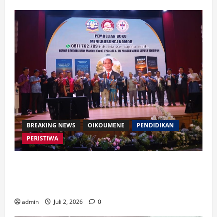
BREAKING NEWS
OIKOUMENE
PENDIDIKAN
PERISTIWA
Buku “Membangun Jalan Tol Pemberitaan Injil”
Resmi Diluncurkan, Dorong Strategi Baru Misi
Gereja di Era Digital
admin
Juli 2, 2026
0