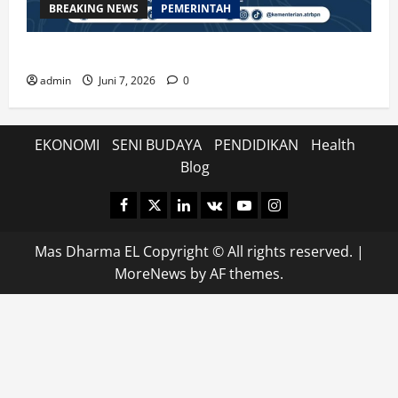
BREAKING NEWS
PEMERINTAH
Kenali Prosedur dan Syarat Pemecahan Bidang Tanah
admin
Juni 7, 2026
0
EKONOMI
SENI BUDAYA
PENDIDIKAN
Health
Blog
Facebook
Twitter
Linkedin
VK
Youtube
Instagram
Mas Dharma EL Copyright © All rights reserved.
|
MoreNews
by AF themes.