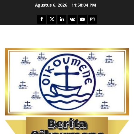
Skip
Agustus 6, 2026
11:58:05 PM
to
content
Facebook
Twitter
Linkedin
VK
Youtube
Instagram