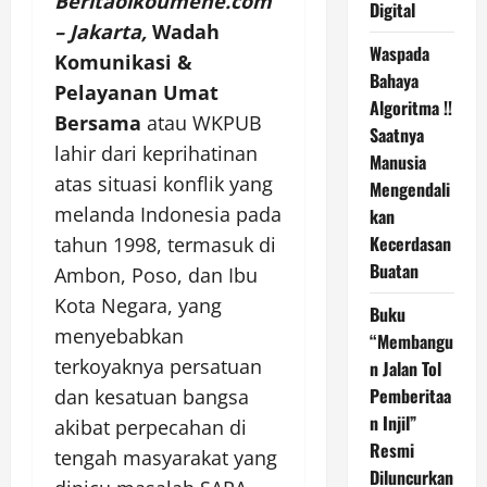
Beritaoikoumene.com
Digital
– Jakarta,
Wadah
Waspada
Komunikasi &
Bahaya
Pelayanan Umat
Algoritma !!
Bersama
atau WKPUB
Saatnya
lahir dari keprihatinan
Manusia
atas situasi konflik yang
Mengendali
melanda Indonesia pada
kan
Kecerdasan
tahun 1998, termasuk di
Buatan
Ambon, Poso, dan Ibu
Kota Negara, yang
Buku
menyebabkan
“Membangu
terkoyaknya persatuan
n Jalan Tol
Pemberitaa
dan kesatuan bangsa
n Injil”
akibat perpecahan di
Resmi
tengah masyarakat yang
Diluncurkan