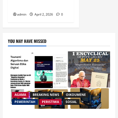
Tafsir dan Renungan dari
Kitab Rut
admin
April 2, 2026
0
YOU MAY HAVE MISSED
AGAMA
BREAKING NEWS
OIKOUMENE
PEMERINTAH
PERISTIWA
SOSIAL
Merespon Ensiklik Pertama Paus Leo XIV Bertajuk