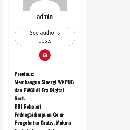
admin
See author's
posts
P
Previous:
Membangun Sinergi WKPUB
o
dan PWGI di Era Digital
s
Next:
GBI Rehobot
t
Padangsidimpuan Gelar
n
Pengobatan Gratis, Maknai