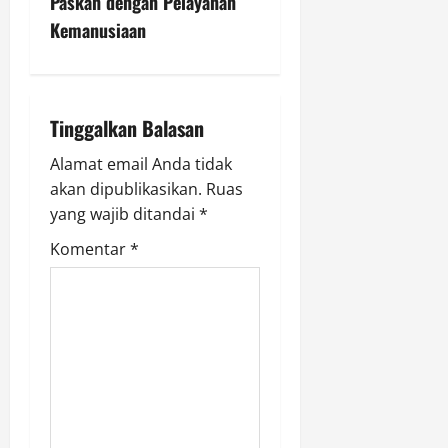
Paskah dengan Pelayanan
a
Kemanusiaan
v
i
Tinggalkan Balasan
g
Alamat email Anda tidak
a
akan dipublikasikan.
Ruas
yang wajib ditandai
*
t
Komentar
*
i
o
n