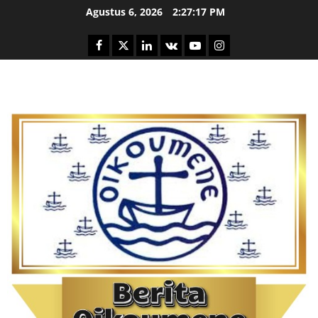
Skip
Agustus 6, 2026
2:27:18 PM
to
content
Facebook
Twitter
Linkedin
VK
Youtube
Instagram