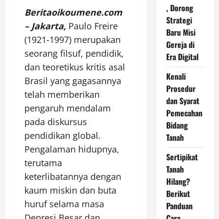
, Dorong
Beritaoikoumene.com
Strategi
– Jakarta,
Paulo Freire
Baru Misi
(1921-1997) merupakan
Gereja di
seorang filsuf, pendidik,
Era Digital
dan teoretikus kritis asal
Kenali
Brasil yang gagasannya
Prosedur
telah memberikan
dan Syarat
pengaruh mendalam
Pemecahan
pada diskursus
Bidang
pendidikan global.
Tanah
Pengalaman hidupnya,
Sertipikat
terutama
Tanah
keterlibatannya dengan
Hilang?
kaum miskin dan buta
Berikut
huruf selama masa
Panduan
Depresi Besar dan
Cara