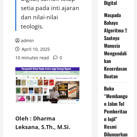
Digital
setia pada inti ajaran
Waspada
dan nilai-nilai
Bahaya
teologis.
Algoritma !!
Saatnya
admin
Manusia
April 10, 2025
Mengendali
10 minutes read
0
kan
Kecerdasan
Buatan
Buku
“Membangu
n Jalan Tol
Pemberitaa
Oleh : Dharma
n Injil”
Resmi
Leksana, S.Th., M.Si.
Diluncurkan