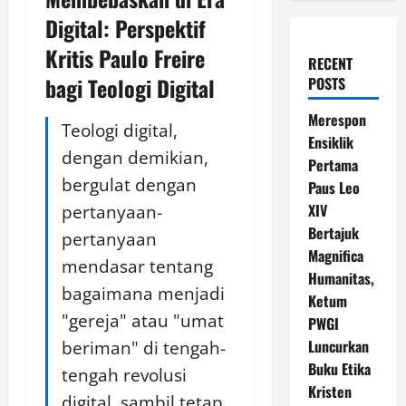
Digital: Perspektif
Kritis Paulo Freire
RECENT
bagi Teologi Digital
POSTS
Merespon
Teologi digital,
Ensiklik
dengan demikian,
Pertama
bergulat dengan
Paus Leo
pertanyaan-
XIV
Bertajuk
pertanyaan
Magnifica
mendasar tentang
Humanitas,
bagaimana menjadi
Ketum
"gereja" atau "umat
PWGI
beriman" di tengah-
Luncurkan
Buku Etika
tengah revolusi
Kristen
digital, sambil tetap