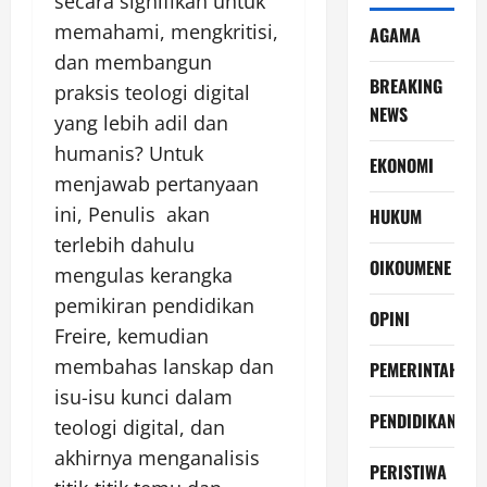
secara signifikan untuk
memahami, mengkritisi,
AGAMA
dan membangun
BREAKING
praksis teologi digital
NEWS
yang lebih adil dan
humanis? Untuk
EKONOMI
menjawab pertanyaan
ini, Penulis akan
HUKUM
terlebih dahulu
OIKOUMENE
mengulas kerangka
pemikiran pendidikan
OPINI
Freire, kemudian
membahas lanskap dan
PEMERINTAH
isu-isu kunci dalam
PENDIDIKAN
teologi digital, dan
akhirnya menganalisis
PERISTIWA