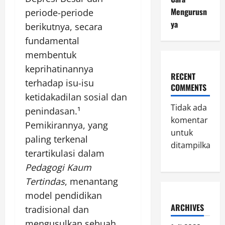
Mengurusn
periode-periode
ya
berikutnya, secara
fundamental
membentuk
keprihatinannya
RECENT
terhadap isu-isu
COMMENTS
ketidakadilan sosial dan
Tidak ada
penindasan.¹
komentar
Pemikirannya, yang
untuk
paling terkenal
ditampilkan.
terartikulasi dalam
Pedagogi Kaum
Tertindas
, menantang
model pendidikan
ARCHIVES
tradisional dan
mengusulkan sebuah