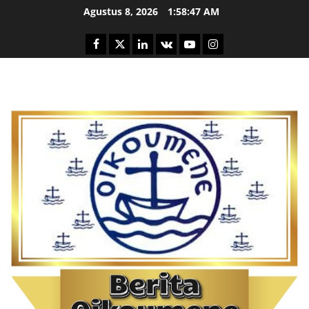
Skip
Agustus 8, 2026
1:58:48 AM
to
content
Facebook
Twitter
Linkedin
VK
Youtube
Instagram