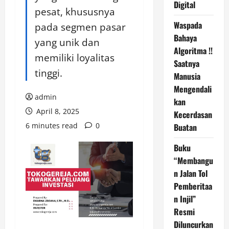
Digital
pesat, khususnya
Waspada
pada segmen pasar
Bahaya
yang unik dan
Algoritma !!
memiliki loyalitas
Saatnya
tinggi.
Manusia
Mengendali
admin
kan
April 8, 2025
Kecerdasan
6 minutes read
0
Buatan
Buku
“Membangu
n Jalan Tol
Pemberitaa
n Injil”
Resmi
Diluncurkan