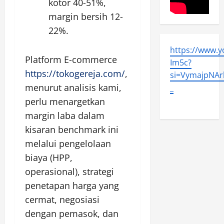
kotor 40-51%,
margin bersih 12-
22%.
https://www.
Platform E-commerce
Im5c?
https://tokogereja.com/
,
si=VymajpNArl
menurut analisis kami,
_
perlu menargetkan
margin laba dalam
kisaran benchmark ini
melalui pengelolaan
biaya (HPP,
operasional), strategi
penetapan harga yang
cermat, negosiasi
dengan pemasok, dan