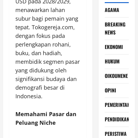
USD pada 2028/2029,
menawarkan lahan
AGAMA
subur bagi pemain yang
BREAKING
tepat. Tokogereja.com,
NEWS
dengan fokus pada
perlengkapan rohani,
EKONOMI
buku, dan hadiah,
HUKUM
membidik segmen pasar
yang didukung oleh
OIKOUMENE
signifikansi budaya dan
demografi besar di
OPINI
Indonesia.
PEMERINTAH
Memahami Pasar dan
PENDIDIKAN
Peluang Niche
PERISTIWA