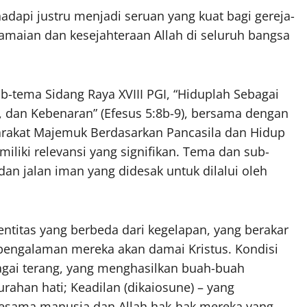
adapi justru menjadi seruan yang kuat bagi gereja-
amaian dan kesejahteraan Allah di seluruh bangsa
-tema Sidang Raya XVIII PGI, “Hiduplah Sebagai
, dan Kebenaran” (Efesus 5:8b-9), bersama dengan
akat Majemuk Berdasarkan Pancasila dan Hidup
liki relevansi yang signifikan. Tema dan sub-
 dan jalan iman yang didesak untuk dilalui oleh
ntitas yang berbeda dari kegelapan, yang berakar
pengalaman mereka akan damai Kristus. Kondisi
ebagai terang, yang menghasilkan buah-buah
rahan hati; Keadilan (dikaiosune) – yang
esama manusia dan Allah hak-hak mereka yang