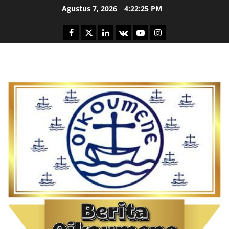
Skip
Agustus 7, 2026
4:22:26 PM
to
content
Facebook
Twitter
Linkedin
VK
Youtube
Instagram