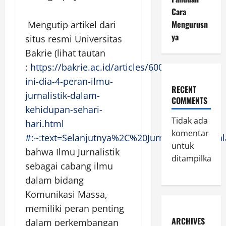
Cara
Mengurusn
Mengutip artikel dari
ya
situs resmi Universitas
Bakrie (lihat tautan
:
https://bakrie.ac.id/articles/600-
ini-dia-4-peran-ilmu-
RECENT
jurnalistik-dalam-
COMMENTS
kehidupan-sehari-
Tidak ada
hari.html
komentar
#:~:text=Selanjutnya%2C%20Jurnalistik%20a
untuk
bahwa Ilmu Jurnalistik
ditampilkan.
sebagai cabang ilmu
dalam bidang
Komunikasi Massa,
memiliki peran penting
ARCHIVES
dalam perkembangan