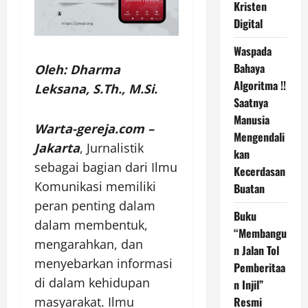
Kristen
Digital
Waspada
Bahaya
Oleh: Dharma
Algoritma !!
Leksana, S.Th., M.Si.
Saatnya
Manusia
Warta-gereja.com –
Mengendali
Jakarta
, Jurnalistik
kan
sebagai bagian dari Ilmu
Kecerdasan
Komunikasi memiliki
Buatan
peran penting dalam
Buku
dalam membentuk,
“Membangu
mengarahkan, dan
n Jalan Tol
menyebarkan informasi
Pemberitaa
di dalam kehidupan
n Injil”
masyarakat. Ilmu
Resmi